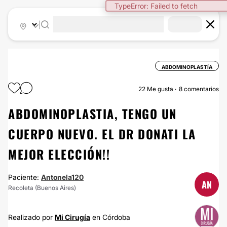
TypeError: Failed to fetch
|
ABDOMINOPLASTÍA
22
Me gusta
8 comentarios
ABDOMINOPLASTIA, TENGO UN
CUERPO NUEVO. EL DR DONATI LA
MEJOR ELECCIÓN!!
Paciente:
Antonela120
AN
Recoleta (Buenos Aires)
Realizado por
Mi Cirugía
en Córdoba