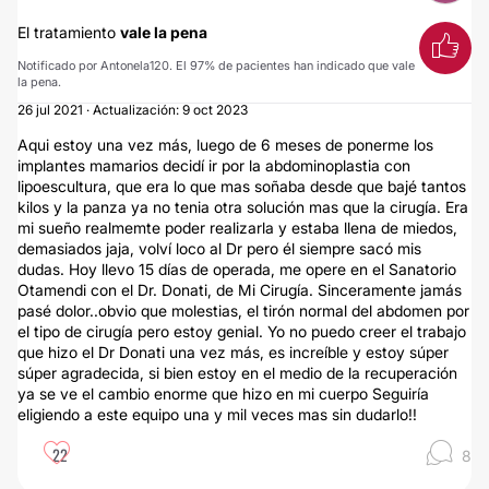
El tratamiento
vale la pena
Notificado por Antonela120. El 97% de pacientes han indicado que vale
la pena.
26 jul 2021 · Actualización: 9 oct 2023
Aqui estoy una vez más, luego de 6 meses de ponerme los
implantes mamarios decidí ir por la abdominoplastia con
lipoescultura, que era lo que mas soñaba desde que bajé tantos
kilos y la panza ya no tenia otra solución mas que la cirugía. Era
mi sueño realmemte poder realizarla y estaba llena de miedos,
demasiados jaja, volví loco al Dr pero él siempre sacó mis
dudas. Hoy llevo 15 días de operada, me opere en el Sanatorio
Otamendi con el Dr. Donati, de Mi Cirugía. Sinceramente jamás
pasé dolor..obvio que molestias, el tirón normal del abdomen por
el tipo de cirugía pero estoy genial. Yo no puedo creer el trabajo
que hizo el Dr Donati una vez más, es increíble y estoy súper
súper agradecida, si bien estoy en el medio de la recuperación
ya se ve el cambio enorme que hizo en mi cuerpo Seguiría
eligiendo a este equipo una y mil veces mas sin dudarlo!!
22
8