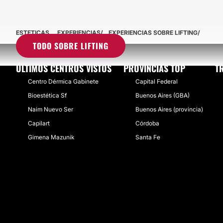
ESTETICAS
EXPERIENCIAS
EXPERIENCIAS SOBRE LIFTING
TODO SOBRE LIFTING
ÚLTIMOS CENTROS VISTOS
PROVINCIAS TOP
T
Centro Dérmica Gabinete
Capital Federal
Bioestética Sf
Buenos Aires (GBA)
Naim Nuevo Ser
Buenos Aires (provincia)
Capilart
Córdoba
Gimena Mazunik
Santa Fe