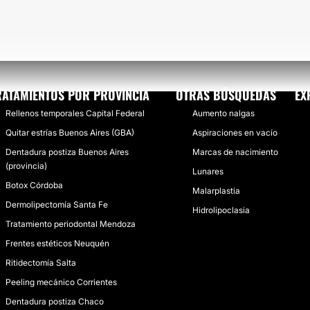
RATAMIENTOS POR PROVINCIA
OTRAS BÚSQUEDAS
EX
Rellenos temporales Capital Federal
Aumento nalgas
Quitar estrías Buenos Aires (GBA)
Aspiraciones en vacío
Dentadura postiza Buenos Aires
Marcas de nacimiento
(provincia)
Lunares
Botox Córdoba
Malarplastia
Dermolipectomía Santa Fe
Hidrolipoclasia
Tratamiento periodontal Mendoza
Frentes estéticos Neuquén
Ritidectomía Salta
Peeling mecánico Corrientes
Dentadura postiza Chaco