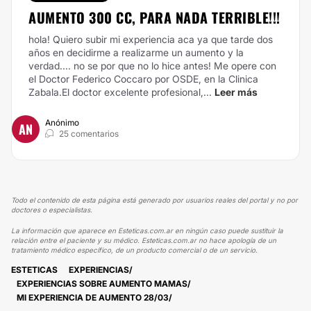
AUMENTO 300 CC, PARA NADA TERRIBLE!!!
hola! Quiero subir mi experiencia aca ya que tarde dos
años en decidirme a realizarme un aumento y la
verdad.... no se por que no lo hice antes! Me opere con
el Doctor Federico Coccaro por OSDE, en la Clinica
Zabala.El doctor excelente profesional,...
Leer más
Anónimo
AN
25 comentarios
Todo el contenido de esta página está generado por usuarios reales del portal y no por
doctores o especialistas.
La información que aparece en Esteticas.com.ar en ningún caso puede sustituir la
relación entre el paciente y su médico. Esteticas.com.ar no hace apología de un
tratamiento médico específico, de un producto comercial o de un servicio.
ESTETICAS
EXPERIENCIAS
EXPERIENCIAS SOBRE AUMENTO MAMAS
MI EXPERIENCIA DE AUMENTO 28/03