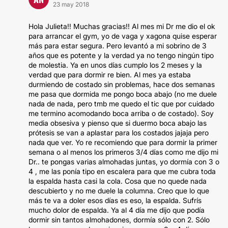
23 may 2018
Hola Julieta!! Muchas gracias!! Al mes mi Dr me dio el ok
para arrancar el gym, yo de vaga y xagona quise esperar
más para estar segura. Pero levantó a mi sobrino de 3
años que es potente y la verdad ya no tengo ningún tipo
de molestia. Ya en unos días cumplo los 2 meses y la
verdad que para dormir re bien. Al mes ya estaba
durmiendo de costado sin problemas, hace dos semanas
me pasa que dormida me pongo boca abajo (no me duele
nada de nada, pero tmb me quedo el tic que por cuidado
me termino acomodando boca arriba o de costado). Soy
media obsesiva y pienso que si duermo boca abajo las
prótesis se van a aplastar para los costados jajaja pero
nada que ver. Yo re recomiendo que para dormir la primer
semana o al menos los primeros 3/4 días como me dijo mi
Dr.. te pongas varias almohadas juntas, yo dormía con 3 o
4 , me las ponía tipo en escalera para que me cubra toda
la espalda hasta casi la cola. Cosa que no quede nada
descubierto y no me duele la columna. Creo que lo que
más te va a doler esos días es eso, la espalda. Sufrís
mucho dolor de espalda. Ya al 4 día me dijo que podía
dormir sin tantos almohadones, dormía sólo con 2. Sólo