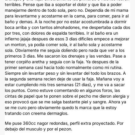
terribles. Pense que iba a soportar el dolor y que iba a poder
manejarme dentro de todo sola, pero no. Dependía de mi mama
para levantarme y acostarme en la cama, para comer, para ir al
baño y demas. A la noche por no estar acostumbrada a dormir
boca arriba y con tantos almohadones, me despertaba cada dos
por tres, con dolores de espalda terribles. Ir al baño era un
infierno jajaja despues de esos 3 dias dificiles empece a mejorar
un monton, ya podia comer sola, ir al baño sola y acostarme
sola. Obviamente me seguia doliendo pero nada que ver a los
primeros 3 dias. Me sacaron los drenajes y las vendas. Pase a
tener corpiño aretha y seguia con la faja. Ya despues de la
primer semana casi hacia todo normalmente como mi rutina.
Siempre sin levantar peso y sin levantar del todo los brazos. A
la segunda semana recien deje de usar la faja. Mañana voy a
estar cumpliendo mis tres semanas (21 dias), y me va a sacar
los puntos. Como estuve comentando en algunos foros, las
cintas de papel que te ponen sobre el pecho me dieron alergia y
eso provocó que se me salga bastante piel y sangre. Ahora ya
se me curo pero obviamente quedo ls marca que la estoy
tratando con creema dermaglos.
Me puse 360cc nagor redondas, perfil extra proyectado. Por
debajo del musculo y por el pezon.