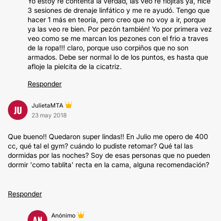
Yo estoy re contenta la verdad, las veo re flojitas ya, hice
3 sesiones de drenaje linfático y me re ayudó. Tengo que
hacer 1 más en teoría, pero creo que no voy a ir, porque
ya las veo re bien. Por pezón también! Yo por primera vez
veo como se me marcan los pezones con el frio a traves
de la ropa!!! claro, porque uso corpiños que no son
armados. Debe ser normal lo de los puntos, es hasta que
afloje la pielcita de la cicatriz.
Responder
JulietaMTA
JU
23 may 2018
Que bueno!! Quedaron super lindas!! En Julio me opero de 400
cc, qué tal el gym? cuándo lo pudiste retomar? Qué tal las
dormidas por las noches? Soy de esas personas que no pueden
dormir 'como tablita' recta en la cama, alguna recomendación?
Responder
Anónimo
AN