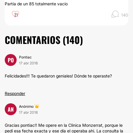
Partía de un 85 totalmente vacío
21
140
COMENTARIOS (
140
)
Pontiac
PO
17 abr 2018
Felicidades!!! Te quedaron geniales! Dónde te operaste?
Responder
Anónimo
AN
17 abr 2018
Gracias pontiac!! Me opere en la Clinica Monzerrat, porque le
pedí esa fecha exacta y ese día el operaba ahi. La consulta la