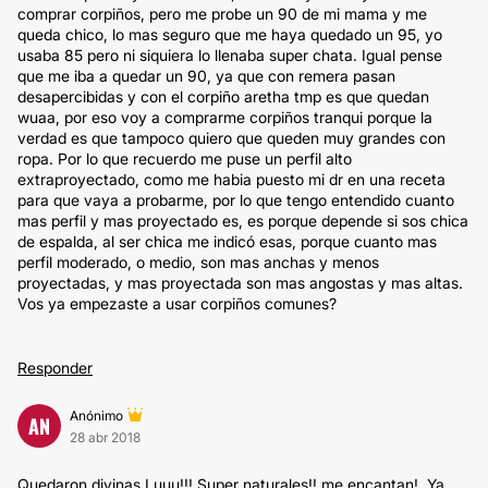
comprar corpiños, pero me probe un 90 de mi mama y me
queda chico, lo mas seguro que me haya quedado un 95, yo
usaba 85 pero ni siquiera lo llenaba super chata. Igual pense
que me iba a quedar un 90, ya que con remera pasan
desapercibidas y con el corpiño aretha tmp es que quedan
wuaa, por eso voy a comprarme corpiños tranqui porque la
verdad es que tampoco quiero que queden muy grandes con
ropa. Por lo que recuerdo me puse un perfil alto
extraproyectado, como me habia puesto mi dr en una receta
para que vaya a probarme, por lo que tengo entendido cuanto
mas perfil y mas proyectado es, es porque depende si sos chica
de espalda, al ser chica me indicó esas, porque cuanto mas
perfil moderado, o medio, son mas anchas y menos
proyectadas, y mas proyectada son mas angostas y mas altas.
Vos ya empezaste a usar corpiños comunes?
Responder
Anónimo
AN
28 abr 2018
Quedaron divinas Luuu!!! Super naturales!! me encantan!. Ya