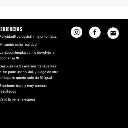
ERIENCIAS
Felicidad!! La desiciin mejor tomada.
Mí sueño echo realidad
La abdominoplastia me devolvió la
confianza 💖
Despues de 2 cesareas transversas
al fin pude usar bikini, y luego de otro
embarazo quedo todo de 10 igual
Excelente trato y muy buenos
resultados
Valió la pena la espera