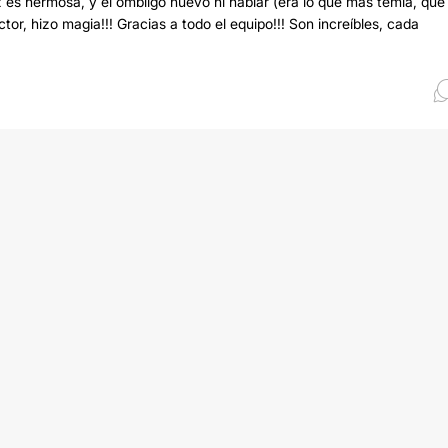
z es hermosa, y el ombligo nuevo ni hablar (era lo que más temia, que
or, hizo magia!!! Gracias a todo el equipo!!! Son increíbles, cada