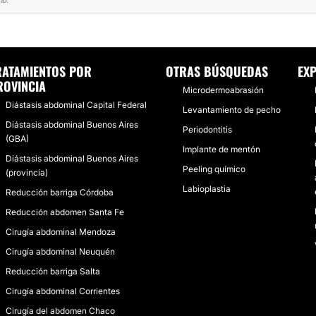
io.
TÍA
INCREÍBLE! MEJOR DE LO QUE ESPERABA!
RATAMIENTOS POR
OTRAS BÚSQUEDAS
EXP
ROVINCIA
Microdermoabrasión
Diástasis abdominal Capital Federal
Levantamiento de pecho
Diástasis abdominal Buenos Aires
Periodontitis
(GBA)
Implante de mentón
Diástasis abdominal Buenos Aires
Peeling químico
(provincia)
Labioplastia
Reducción barriga Córdoba
Reducción abdomen Santa Fe
Cirugía abdominal Mendoza
Cirugía abdominal Neuquén
Reducción barriga Salta
Cirugía abdominal Corrientes
Cirugía del abdomen Chaco