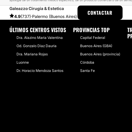
apología de un tratamiento médico específico, de un producto comercial o de un servic
Galeazzo Cirugia & Estetica
ESTETICAS
EXPERIENCIAS
EXPERIENCIAS SOBRE ABDOMINOPLAS
CONTACTAR
4.9
(737)
·
Palermo (Buenos Aires)
ÚLTIMOS CENTROS VISTOS
PROVINCIAS TOP
T
P
Dra. Alazino Maria Valentina
Capital Federal
Od. Gonzalo Díaz Dauria
Buenos Aires (GBA)
Dra. Mariana Rojas
Buenos Aires (provincia)
Luonne
Córdoba
Dr. Horacio Mendoza Santos
Santa Fe