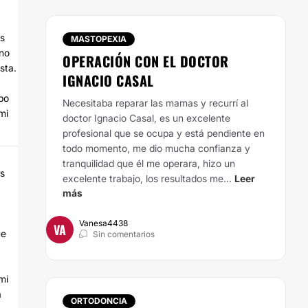
is
MASTOPEXIA
ano
OPERACIÓN CON EL DOCTOR
sta.
IGNACIO CASAL
po
Necesitaba reparar las mamas y recurrí al
mi
doctor Ignacio Casal, es un excelente
profesional que se ocupa y está pendiente en
todo momento, me dio mucha confianza y
tranquilidad que él me operara, hizo un
is
excelente trabajo, los resultados me...
Leer
más
Vanesa4438
VA
ue
Sin comentarios
mi
a
ORTODONCIA