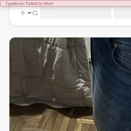
TypeError: Failed to fetch
|