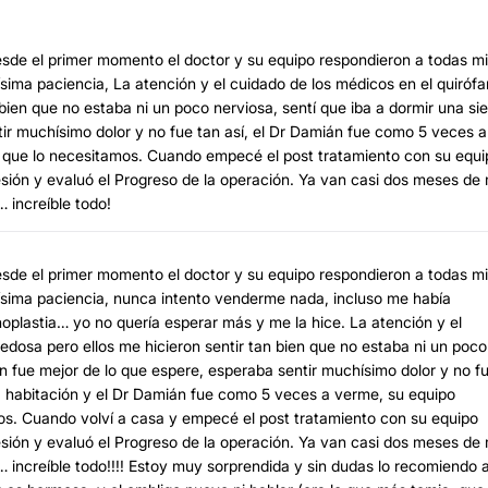
sde el primer momento el doctor y su equipo respondieron a todas m
ima paciencia, La atención y el cuidado de los médicos en el quiróf
bien que no estaba ni un poco nerviosa, sentí que iba a dormir una sie
ir muchísimo dolor y no fue tan así, el Dr Damián fue como 5 veces a
 que lo necesitamos. Cuando empecé el post tratamiento con su equi
sión y evaluó el Progreso de la operación. Ya van casi dos meses de 
 increíble todo!
sde el primer momento el doctor y su equipo respondieron a todas m
ísima paciencia, nunca intento venderme nada, incluso me había
lastia… yo no quería esperar más y me la hice. La atención y el
edosa pero ellos me hicieron sentir tan bien que no estaba ni un poco
ón fue mejor de lo que espere, esperaba sentir muchísimo dolor y no f
 la habitación y el Dr Damián fue como 5 veces a verme, su equipo
os. Cuando volví a casa y empecé el post tratamiento con su equipo
sión y evaluó el Progreso de la operación. Ya van casi dos meses de 
 increíble todo!!!! Estoy muy sorprendida y sin dudas lo recomiendo 