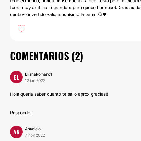
todo el mundo, nunca pensé que iba a decir esto pero mi cicatri
fuera muy artificial o grandote pero quedo hermoso). Gracias doct
centavo invertido valió muchísimo la pena! 🥲❤️
1
COMENTARIOS (
2
)
ElianaRomano1
EL
12 jun 2022
Hola queria saber cuanto te salio aprox gracias!!
Responder
Anacielo
AN
7 nov 2022