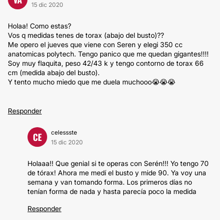
15 dic 2020
Holaa! Como estas?
Vos q medidas tenes de torax (abajo del busto)??
Me opero el jueves que viene con Seren y elegi 350 cc
anatomicas polytech. Tengo panico que me quedan gigantes!!!!
Soy muy flaquita, peso 42/43 k y tengo contorno de torax 66
cm (medida abajo del busto).
Y tento mucho miedo que me duela muchooo😭😭😭
Responder
celessste
CE
15 dic 2020
Holaaa!! Que genial si te operas con Serén!!! Yo tengo 70
de tórax! Ahora me medí el busto y mide 90. Ya voy una
semana y van tomando forma. Los primeros días no
tenían forma de nada y hasta parecía poco la medida
Responder