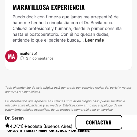
MARAVILLOSA EXPERIENCIA
Puedo decir con firmeza que jamás me arrepentiré de
haberme hecho la rinoplastia con el Dr. Bevilacqua.
Calidez profesional y humana, desde la primer consulta
hasta el postoperatorio. Con él no quedan dudas,
entiende lo que el paciente busca,...
Leer más
maitenab1
MA
Sin comentarios
Todo el contenido de esta página está generado por usuarios reales del portal y no por
doctores o especialistas.
La información que aparece en Esteticas.com.ar en ningún caso puede sustituir la
relación entre el paciente y su médico. Esteticas.com.ar no hace apología de un
tratamiento médico específico, de un producto comercial o de un servicio.
Dr. Seren
ESTETICAS
EXPERIENCIAS
CONTACTAR
EXPERIENCIAS SOBRE AUMENTO MAMAS
4.7
(71)
·
Recoleta (Buenos Aires)
UPDATE 1 MES! - MENTOR 375CC - DR SERÉN