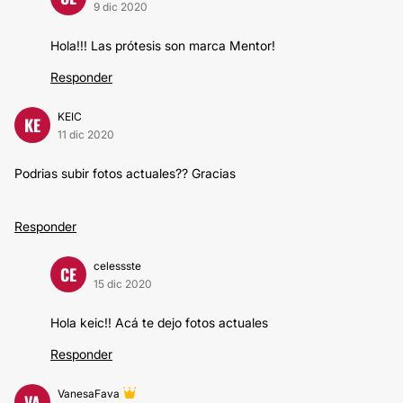
9 dic 2020
Hola!!! Las prótesis son marca Mentor!
Responder
KEIC
KE
11 dic 2020
Podrias subir fotos actuales?? Gracias
Responder
celessste
CE
15 dic 2020
Hola keic!! Acá te dejo fotos actuales
Responder
VanesaFava
VA