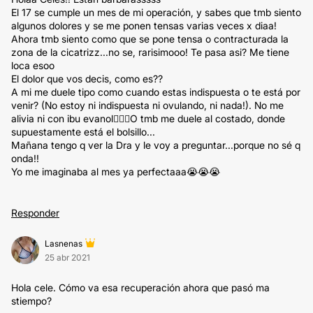
El 17 se cumple un mes de mi operación, y sabes que tmb siento
algunos dolores y se me ponen tensas varias veces x diaa!
Ahora tmb siento como que se pone tensa o contracturada la
zona de la cicatrizz...no se, rarisimooo! Te pasa asi? Me tiene
loca esoo
El dolor que vos decis, como es??
A mi me duele tipo como cuando estas indispuesta o te está por
venir? (No estoy ni indispuesta ni ovulando, ni nada!). No me
alivia ni con ibu evanol🤷🏼‍♀️O tmb me duele al costado, donde
supuestamente está el bolsillo...
Mañana tengo q ver la Dra y le voy a preguntar...porque no sé q
onda!!
Yo me imaginaba al mes ya perfectaaa😭😭😭
Responder
Lasnenas
25 abr 2021
Hola cele. Cómo va esa recuperación ahora que pasó ma
stiempo?