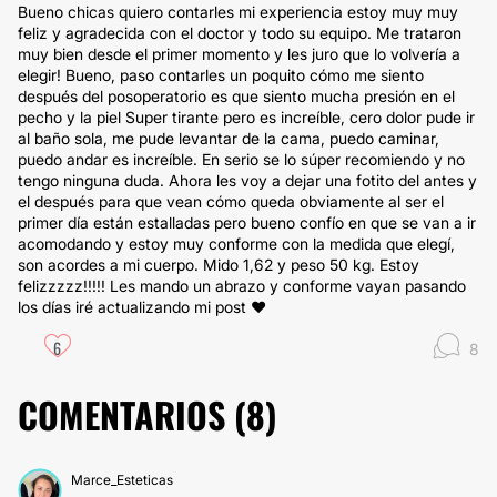
Bueno chicas quiero contarles mi experiencia estoy muy muy
feliz y agradecida con el doctor y todo su equipo. Me trataron
muy bien desde el primer momento y les juro que lo volvería a
elegir! Bueno, paso contarles un poquito cómo me siento
después del posoperatorio es que siento mucha presión en el
pecho y la piel Super tirante pero es increíble, cero dolor pude ir
al baño sola, me pude levantar de la cama, puedo caminar,
puedo andar es increíble. En serio se lo súper recomiendo y no
tengo ninguna duda. Ahora les voy a dejar una fotito del antes y
el después para que vean cómo queda obviamente al ser el
primer día están estalladas pero bueno confío en que se van a ir
acomodando y estoy muy conforme con la medida que elegí,
son acordes a mi cuerpo. Mido 1,62 y peso 50 kg. Estoy
felizzzzz!!!!! Les mando un abrazo y conforme vayan pasando
los días iré actualizando mi post ❤️
6
8
COMENTARIOS (
8
)
Marce_Esteticas