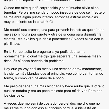
Cundo me miré quedé sorprendida y sentí mucho alivio al no
tenerlas. Pero sí me sentía un poco insegura de que se infecte o
se me abra algún punto interno, entonces estuve estos días
muy pendiente de la cicatriz 🙄
Me recetó dos cremas, una para prevenir las estrías que aún no
me salió ninguna por suerte y otra de silicona para disimular la
cicatriz. Me explicó que debía ponérmelas 3 veces al día con la
piel limpia.
En la 3er consulta le pregunté si ya podía ducharme
normalmente, lo cual me dijo que esperara una semana más y
después sí podía hacerlo sin problema.
Hoy que ya voy casi un mes y una semana aproximadamente,
las siento más blandas que al principio, veo cómo van tomando
forma, y cómo van bajando de a poco.
Me pasó de tener una más hinchada y hace arriba que la otra lo
cual se notaba y era un poco molesto para mí de ver. Pero con
los días bajó.
A veces duermo semi de costado, pero el doc me dijo que no
me zarpe mucho con eso al principio porque la piel está en