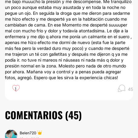
me bajo muuucho la presión y me descompense. Me tranquilizo
un poco aunque estaba muy asustada y en toda la noche no
pegue un ojo. En seguida la droga que me dieron para sedarme
me hizo efecto y me desperté ya en la habitación cuando me
cambiaban de cama. En ese Momento me desperté suuuuper
mal con mucho frío y dolor y todavía atontadisima. Le dije a la
enfermera y me dijo q ahora me ponía un calmante en el suero ,
apenas me hizo efecto me dormí de nuevo (esta fue la parte
más fea pero la verdad duro muy poco) y cuando me desperté
me trajeron un té con galletitas y después me dijeron q ya me
podía ir. no tuve ni mareos ni náuseas ni nada más q dolor y
presión normal en la zona. Molesto pero nada de otro mundo
por ahora. Mañana voy a control y a penas pueda agregar
fotos, agregó. Espero que les sirva la experiencia chicas!
1
45
COMENTARIOS (
45
)
Belen720