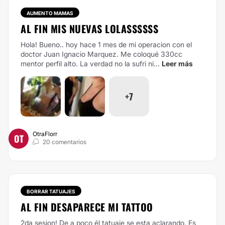
AUMENTO MAMAS
AL FIN MIS NUEVAS LOLASSSSSS
Hola! Bueno.. hoy hace 1 mes de mi operacion con el
doctor Juan Ignacio Marquez. Me coloqué 330cc
mentor perfil alto. La verdad no la sufri ni...
Leer más
+7
OtraFlorr
OT
20 comentarios
BORRAR TATUAJES
AL FIN DESAPARECE MI TATTOO
2da sesion! De a poco él tatuaje se esta aclarando. Es