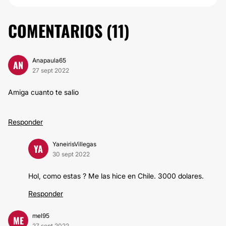
COMENTARIOS (
11
)
Anapaula65
AN
27 sept 2022
Amiga cuanto te salio
Responder
YaneirisVillegas
YA
30 sept 2022
Hol, como estas ? Me las hice en Chile. 3000 dolares.
Responder
mel95
ME
27 sept 2022