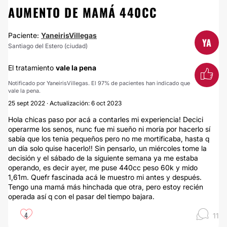
AUMENTO DE MAMÁ 440CC
Paciente:
YaneirisVillegas
YA
Santiago del Estero (ciudad)
El tratamiento
vale la pena
Notificado por YaneirisVillegas. El 97% de pacientes han indicado que
vale la pena.
25 sept 2022 · Actualización: 6 oct 2023
Hola chicas paso por acá a contarles mi experiencia! Decici
operarme los senos, nunc fue mi sueño ni moría por hacerlo sí
sabía que los tenia pequeños pero no me mortificaba, hasta q
un día solo quise hacerlo!! Sin pensarlo, un miércoles tome la
decisión y el sábado de la siguiente semana ya me estaba
operando, es decir ayer, me puse 440cc peso 60k y mido
1,61m. Quefr fascinada acá le muestro mi antes y después.
Tengo una mamá más hinchada que otra, pero estoy recién
operada así q con el pasar del tiempo bajara.
4
11