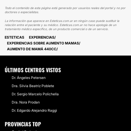
Todo el contenido de esta página está generado por usuarios reales del portal y no por
doctores o especialistas.
La información que aparece en Esteticas.com.ar en ningún caso puede sustituir la
relación entre el paciente y su médico. Esteticas.com.ar no hace apología de un
tratamiento médico específico, de un producto comercial o de un servicio.
ESTETICAS
EXPERIENCIAS
EXPERIENCIAS SOBRE AUMENTO MAMAS
AUMENTO DE MAMÁ 440CC
ÚLTIMOS CENTROS VISTOS
Dr. Ángeles Petersen
Dra. Silvia Beatriz Poblete
Dr. Sergio Marcelo Polichella
Dra. Nora Prodan
Dr. Edgardo Alejandro Raggi
PROVINCIAS TOP