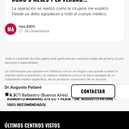
La operación se realizó como la cirujana me explicó.
Desde ya debo agradecer a todo el cuerpo médico.
max_9300
MA
26 comentarios
Todo el contenido de esta página está generado por usuarios reales del portal y no por
doctores o especialistas.
La información que aparece en Esteticas.com.ar en ningún caso puede sustituir la
relación entre el paciente y su médico. Esteticas.com.ar no hace apología de un
tratamiento médico específico, de un producto comercial o de un servicio.
Dr.​Augusto Patané​
ESTETICAS
EXPERIENCIAS
CONTACTAR
EXPERIENCIAS SOBRE AUMENTO MAMAS
4.3
(7)
·
Balbastro (Buenos Aires)
AUMENTO MAMARIO 375 CC + PEXIA - DR. AUGUSTO PATANE -
100% RECOMENDADO
ÚLTIMOS CENTROS VISTOS