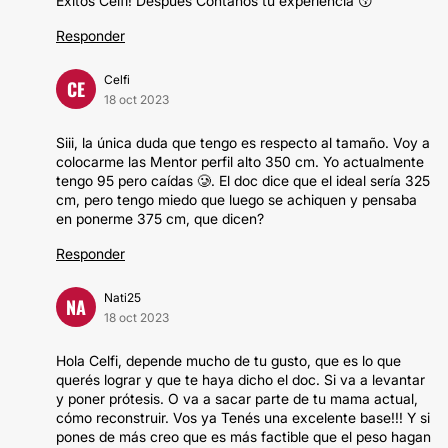
Éxitos Celfi! Después Contanos tu experiencia 😚
Responder
Celfi
CE
18 oct 2023
Siii, la única duda que tengo es respecto al tamaño. Voy a
colocarme las Mentor perfil alto 350 cm. Yo actualmente
tengo 95 pero caídas 🥲. El doc dice que el ideal sería 325
cm, pero tengo miedo que luego se achiquen y pensaba
en ponerme 375 cm, que dicen?
Responder
Nati25
NA
18 oct 2023
Hola Celfi, depende mucho de tu gusto, que es lo que
querés lograr y que te haya dicho el doc. Si va a levantar
y poner prótesis. O va a sacar parte de tu mama actual,
cómo reconstruir. Vos ya Tenés una excelente base!!! Y si
pones de más creo que es más factible que el peso hagan