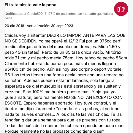
El tratamiento
vale la pena
Notificado por Gisela509. El 97% de pacientes han indicado que vale la
pena.
20 dic 2018 · Actualización: 30 sept 2023
Chicas voy a intentar DECIR LO IMPORTANTE PARA LAS QUE
NO SE DECIDEN. Yo me operé el 12/12 Fui por un 375cc perfil
medio allergan detrás del musculo con drenajes. Mido 1.50 y
peso 45(sin tetas). Parto de un 85 tasa chica vacío. Mi tórax
mide 71 cm y mi pecho medía 75cm. Hoy tengo de pecho 86cm.
Claramente hubiera ido por un poco más al menos llegar a
95/100 cm de pecho. Aún así hoy uso corpiño deportivo talle
95. Las tetas tienen una forma genial pero con una remera no
se notan. Además pueden estar inflamadas, solo tengo la
esperanza de q el músculo las esté apretando y se suelten y
crezcan. Sino 100% me hubiera puesto más. Y ojo que yo
quería natural, pero realmente NO SE NOTAN EXCEPTO CON
ESCOTE. Espero haberles aportado. Hoy tuve control, y el
doctor me dijo claramente "cuando te las probas, al no tener
nada te las ves enormes... A los días te las ves chicas. Te las
tendrían q dar una semana para que las pruebes con tu ropa.
Todas después de la operación hubieran querido un poco más.
Porque realmente no las probaste como tiene q ser"