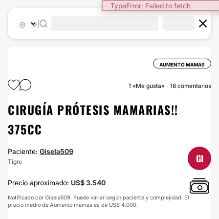
TypeError: Failed to fetch
|
AUMENTO MAMAS
1
«Me gusta»
16 comentarios
CIRUGÍA PRÓTESIS MAMARIAS!!
375CC
Paciente:
Gisela509
GI
Tigre
Precio aproximado:
US$ 3.540
Notificado por Gisela509. Puede variar según paciente y complejidad. El
precio medio de Aumento mamas es de US$ 4.000.