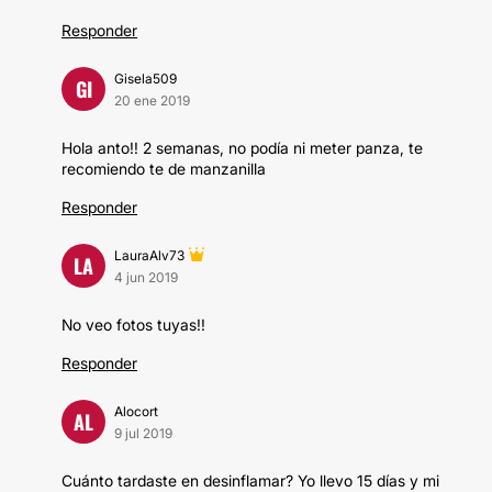
Responder
Gisela509
GI
20 ene 2019
Hola anto!! 2 semanas, no podía ni meter panza, te
recomiendo te de manzanilla
Responder
LauraAlv73
LA
4 jun 2019
No veo fotos tuyas!!
Responder
Alocort
AL
9 jul 2019
Cuánto tardaste en desinflamar? Yo llevo 15 días y mi