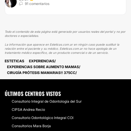
91 comentarios
Todo el contenido de esta página está generado por usuarios reales del portal y no por
doctores o especialistas.
La información que aparece en Esteticas.com.ar en ningún caso puede sustituir la
relación entre el paciente y su médico. Esteticas.com.ar no hace apología de un
tratamiento médico específico, de un producto comercial o de un servicio.
ESTETICAS
EXPERIENCIAS
EXPERIENCIAS SOBRE AUMENTO MAMAS
CIRUGÍA PRÓTESIS MAMARIAS!! 375CC
ÚLTIMOS CENTROS VISTOS
Consultorio Integral de Odontología del Sur
CIPSA Andrea Recio
Consultorio Odontológico Integral COI
Consultorios Mara Borja