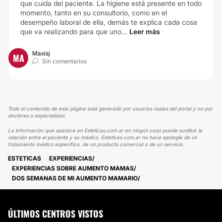
que cuida del paciente. La higiene está presente en todo
momento, tanto en su consultorio, como en el
desempeño laboral de ella, demás te explica cada cosa
que va realizando para que uno...
Leer más
Maxisj
MA
Sin comentarios
Todo el contenido de esta página está generado por usuarios reales del portal y no por
doctores o especialistas.
La información que aparece en Esteticas.com.ar en ningún caso puede sustituir la
relación entre el paciente y su médico. Esteticas.com.ar no hace apología de un
tratamiento médico específico, de un producto comercial o de un servicio.
ESTETICAS
EXPERIENCIAS
EXPERIENCIAS SOBRE AUMENTO MAMAS
DOS SEMANAS DE MI AUMENTO MAMARIO
ÚLTIMOS CENTROS VISTOS