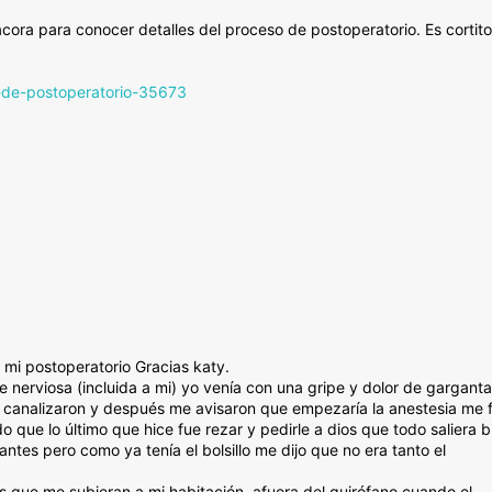
ora para conocer detalles del proceso de postoperatorio. Es cortito
s-de-postoperatorio-35673
r mi postoperatorio Gracias katy.
 nerviosa (incluida a mi) yo venía con una gripe y dolor de garganta
e canalizaron y después me avisaron que empezaría la anestesia me f
ue lo último que hice fue rezar y pedirle a dios que todo saliera b
antes pero como ya tenía el bolsillo me dijo que no era tanto el
s que me subieran a mi habitación, afuera del quirófano cuando el