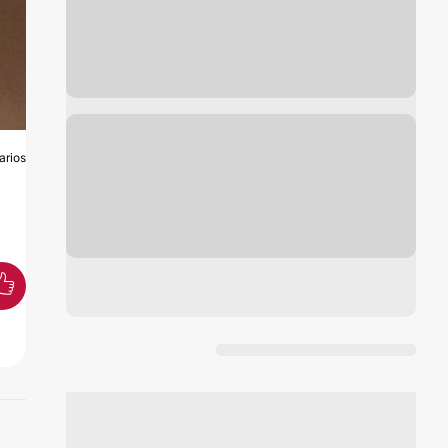
arios
S