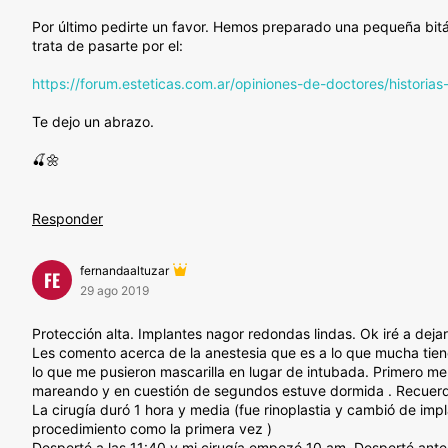
Por último pedirte un favor. Hemos preparado una pequeña bitác
trata de pasarte por el:
https://forum.esteticas.com.ar/opiniones-de-doctores/historia
Te dejo un abrazo.
🍒🌼
Responder
fernandaaltuzar
FE
29 ago 2019
Protección alta. Implantes nagor redondas lindas. Ok iré a deja
Les comento acerca de la anestesia que es a lo que mucha tiene
lo que me pusieron mascarilla en lugar de intubada. Primero m
mareando y en cuestión de segundos estuve dormida . Recuerdo q
La cirugía duró 1 hora y media (fue rinoplastia y cambió de impl
procedimiento como la primera vez )
Desperté a las 11:40 y mi cirugía empezó 10 am. Desperté ante