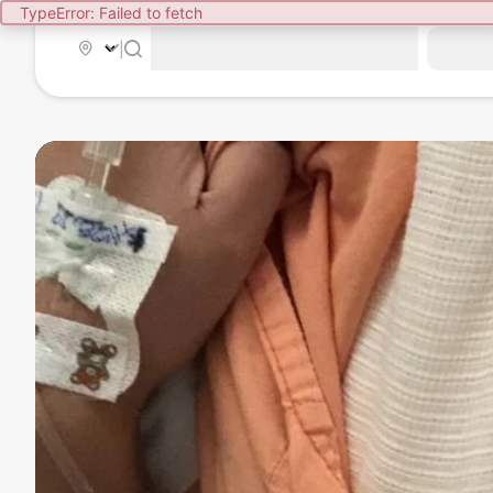
TypeError: Failed to fetch
|