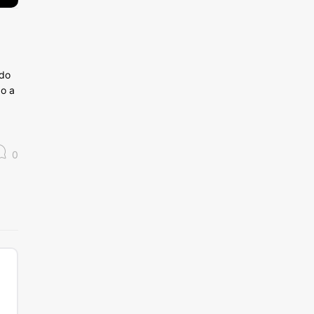
edo
do a
0