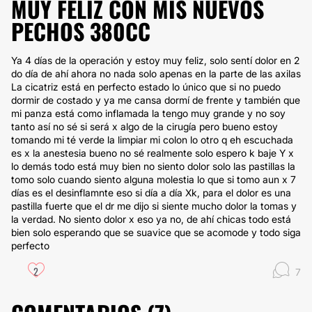
MUY FELIZ CON MIS NUEVOS
PECHOS 380CC
Ya 4 días de la operación y estoy muy feliz, solo sentí dolor en 2
do día de ahí ahora no nada solo apenas en la parte de las axilas
La cicatriz está en perfecto estado lo único que si no puedo
dormir de costado y ya me cansa dormí de frente y también que
mi panza está como inflamada la tengo muy grande y no soy
tanto así no sé si será x algo de la cirugía pero bueno estoy
tomando mi té verde la limpiar mi colon lo otro q eh escuchada
es x la anestesia bueno no sé realmente solo espero k baje Y x
lo demás todo está muy bien no siento dolor solo las pastillas la
tomo solo cuando siento alguna molestia lo que si tomo aun x 7
días es el desinflamnte eso si día a día Xk, para el dolor es una
pastilla fuerte que el dr me dijo si siente mucho dolor la tomas y
la verdad. No siento dolor x eso ya no, de ahí chicas todo está
bien solo esperando que se suavice que se acomode y todo siga
perfecto
2
7