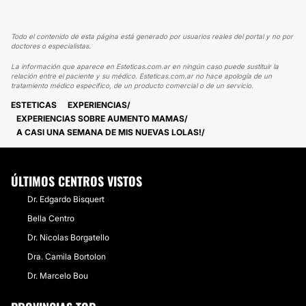
Todo el contenido de esta página está generado por usuarios reales del portal y no por
doctores o especialistas.
La información que aparece en Esteticas.com.ar en ningún caso puede sustituir la
relación entre el paciente y su médico. Esteticas.com.ar no hace apología de un
tratamiento médico específico, de un producto comercial o de un servicio.
ESTETICAS
EXPERIENCIAS
EXPERIENCIAS SOBRE AUMENTO MAMAS
A CASI UNA SEMANA DE MIS NUEVAS LOLAS!
ÚLTIMOS CENTROS VISTOS
Dr. Edgardo Bisquert
Bella Centro
Dr. Nicolas Borgatello
Dra. Camila Bortolon
Dr. Marcelo Bou