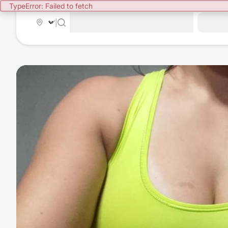
TypeError: Failed to fetch
|