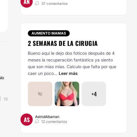
AN
37 comentarios
AUMENTO MAMAS
2 SEMANAS DE LA CIRUGIA
Bueno aquí le dejo dos foticos después de 4
meses la recuperación fantástica ya siento
que son mías mías. Calculo que falta por que
n
caer un poco...
Leer más
No
+4
18
AstridAlbarran
AS
12 comentarios