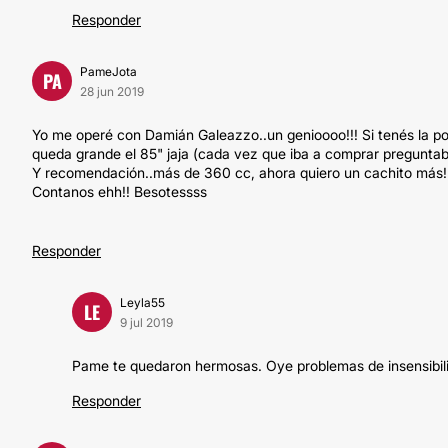
Responder
PameJota
PA
28 jun 2019
Yo me operé con Damián Galeazzo..un genioooo!!! Si tenés la po
queda grande el 85" jaja (cada vez que iba a comprar preguntaba 
Y recomendación..más de 360 cc, ahora quiero un cachito más!
Contanos ehh!! Besotessss
Responder
Leyla55
LE
9 jul 2019
Pame te quedaron hermosas. Oye problemas de insensibili
Responder