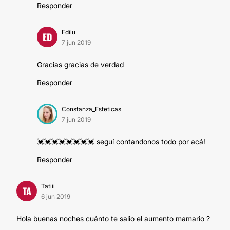
Responder
Edilu
ED
7 jun 2019
Gracias gracias de verdad
Responder
Constanza_Esteticas
7 jun 2019
💓💓💓💓💓💓💓💓 seguí contandonos todo por acá!
Responder
Tatiii
TA
6 jun 2019
Hola buenas noches cuánto te salio el aumento mamario ?