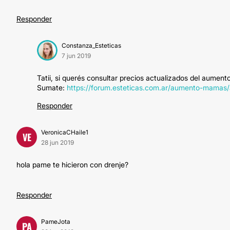
Responder
Constanza_Esteticas
7 jun 2019
Tatii, si querés consultar precios actualizados del aumen
Sumate:
https://forum.esteticas.com.ar/aumento-mamas
Responder
VeronicaCHaile1
VE
28 jun 2019
hola pame te hicieron con drenje?
Responder
PameJota
PA