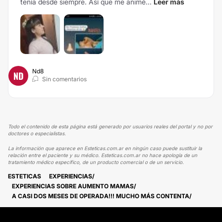
tenía desde siempre. Así que me animé...
Leer más
Nd8
ND
Sin comentarios
Todo el contenido de esta página está generado por usuarios reales del portal y no por
doctores o especialistas.
La información que aparece en Esteticas.com.ar en ningún caso puede sustituir la
relación entre el paciente y su médico. Esteticas.com.ar no hace apología de un
tratamiento médico específico, de un producto comercial o de un servicio.
ESTETICAS
EXPERIENCIAS
EXPERIENCIAS SOBRE AUMENTO MAMAS
A CASI DOS MESES DE OPERADA!!! MUCHO MÁS CONTENTA