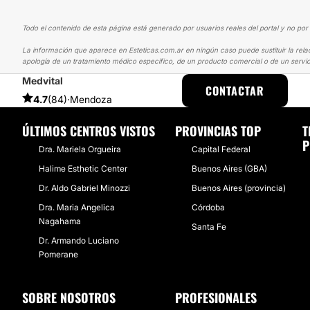
Todo el contenido de esta página está generado por usuarios reales del portal y no por 
La información que aparece en Esteticas.com.ar en ningún caso puede sustituir la rela
apología de un tratamiento médico específico, de un producto comercial o de un servic
Medvital
ESTETICAS
EXPERIENCIAS
EXPERIENCIAS SOBRE BLANQUEAMIE
CONTACTAR
4.7
(84)
·
Mendoza
ÚLTIMOS CENTROS VISTOS
PROVINCIAS TOP
T
P
Dra. Mariela Orgueira
Capital Federal
Halime Esthetic Center
Buenos Aires (GBA)
Dr. Aldo Gabriel Minozzi
Buenos Aires (provincia)
Dra. Maria Angelica
Córdoba
Nagahama
Santa Fe
Dr. Armando Luciano
Pomerane
SOBRE NOSOTROS
PROFESIONALES