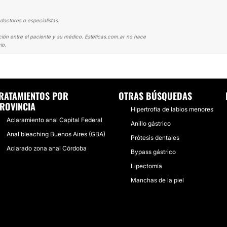
doctores o especialistas.
ción entre el paciente y su médico. Esteticas.com.ar no hace
io.
NTO ANAL
ME REALICÉ PEELING QUÍMICO ÍNTIMO
RATAMIENTOS POR
OTRAS BÚSQUEDAS
ROVINCIA
Hipertrofia de labios menores
Aclaramiento anal Capital Federal
Anillo gástrico
Anal bleaching Buenos Aires (GBA)
Prótesis dentales
Aclarado zona anal Córdoba
Bypass gástrico
Lipectomía
Manchas de la piel