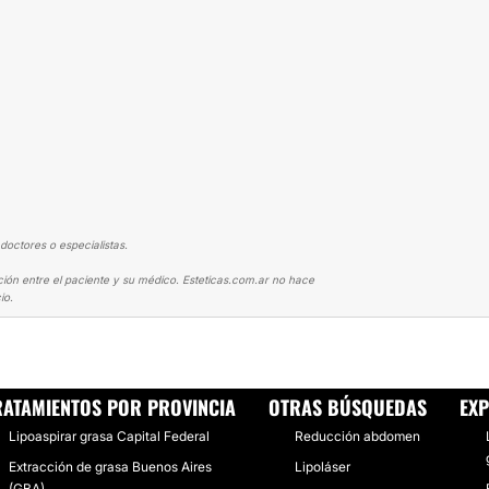
doctores o especialistas.
ción entre el paciente y su médico. Esteticas.com.ar no hace
io.
IMPLANTES MAMARIOS + LIPOSUCCIÓN
RATAMIENTOS POR PROVINCIA
OTRAS BÚSQUEDAS
EXP
Lipoaspirar grasa Capital Federal
Reducción abdomen
Extracción de grasa Buenos Aires
Lipoláser
(GBA)