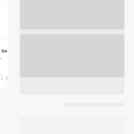
 iba
.
5