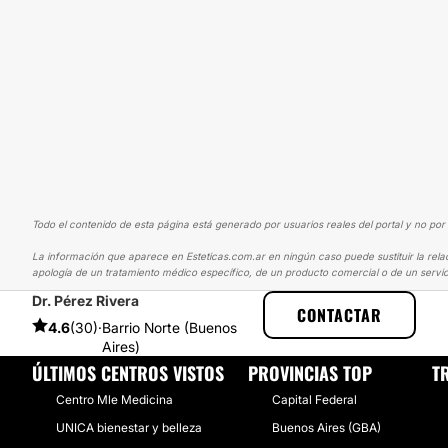
Todo el contenido de esta página está generado por usuarios reales del portal y no por 
La información que aparece en Esteticas.com.ar en ningún caso puede sustituir la rela
apología de un tratamiento médico específico, de un producto comercial o de un servic
Dr. Pérez Rivera
ESTETICAS
EXPERIENCIAS
EXPERIENCIAS SOBRE LIPOSUCCIÓN
CONTACTAR
4.6
(30)
·
Barrio Norte (Buenos
Aires)
ÚLTIMOS CENTROS VISTOS
PROVINCIAS TOP
T
Centro Mle Medicina
Capital Federal
UNICA bienestar y belleza
Buenos Aires (GBA)