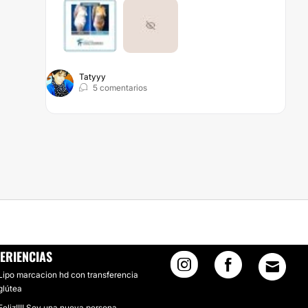
Tatyyy
5 comentarios
ERIENCIAS
Lipo marcacion hd con transferencia
glútea
Feliz!!!! Soy una nueva persona