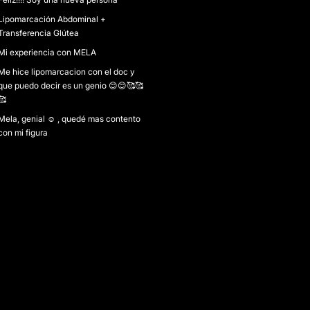
Lipomarcación Abdominal +
Transferencia Glútea
Mi experiencia con MELA
Me hice lipomarcacion con el doc y
que puedo decir es un genio 😊😊🥰🥰
🥰
Mela, genial ☺️ , quedé mas contento
con mi figura