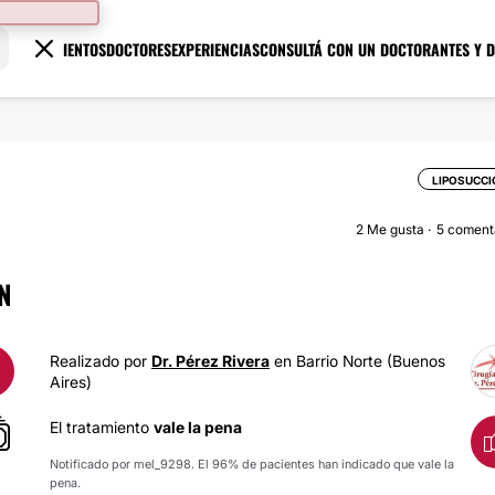
TRATAMIENTOS
DOCTORES
EXPERIENCIAS
CONSULTÁ CON UN DOCTOR
ANTES Y 
LIPOSUCC
2
Me gusta
5 coment
N
Realizado por
Dr. Pérez Rivera
en Barrio Norte (Buenos
Aires)
El tratamiento
vale la pena
Notificado por mel_9298. El 96% de pacientes han indicado que vale la
pena.