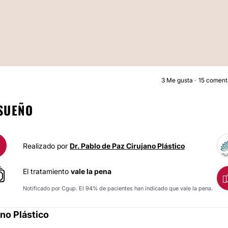
3
Me gusta
15 coment
MASTOPEXI
 SUEÑO
Realizado por
Dr. Pablo de Paz Cirujano Plástico
El tratamiento
vale la pena
Notificado por Cgup. El 94% de pacientes han indicado que vale la pena.
ano Plástico