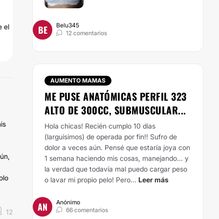
Belu345
 el
BE
12 comentarios
AUMENTO MAMAS
ME PUSE ANATÓMICAS PERFIL 323
ALTO DE 300CC, SUBMUSCULAR...
is
Hola chicas! Recién cumplo 10 días
(larguísimos) de operada por fin!! Sufro de
dolor a veces aún. Pensé que estaría joya con
aún,
1 semana haciendo mis cosas, manejando... y
la verdad que todavía mal puedo cargar peso
olo
o lavar mi propio pelo! Pero...
Leer más
Anónimo
AN
66 comentarios
12