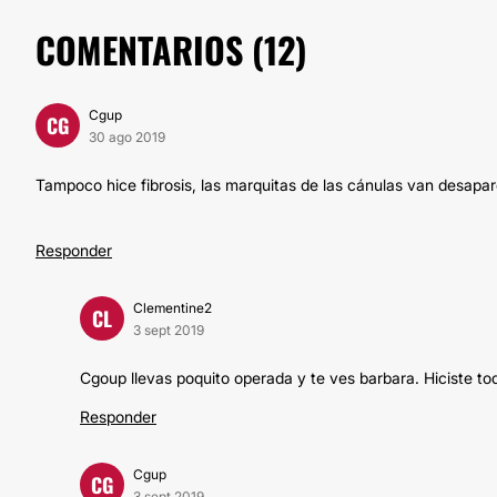
COMENTARIOS (
12
)
Cgup
CG
30 ago 2019
Tampoco hice fibrosis, las marquitas de las cánulas van desapare
Responder
Clementine2
CL
3 sept 2019
Cgoup llevas poquito operada y te ves barbara. Hiciste t
Responder
Cgup
CG
3 sept 2019