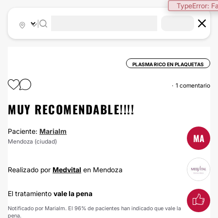
TypeError: Fa
|
PLASMA RICO EN PLAQUETAS
1 comentario
MUY RECOMENDABLE!!!!
Paciente:
Marialm
MA
Mendoza (ciudad)
Realizado por
Medvital
en Mendoza
El tratamiento
vale la pena
Notificado por Marialm. El 96% de pacientes han indicado que vale la
pena.