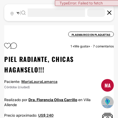
TypeError: Failed to fetch
|
PLASMA RICO EN PLAQUETAS
1
«Me gusta»
7 comentarios
PIEL RADIANTE, CHICAS
HAGANSELO!!!
Paciente:
MariaLauraLamarca
MA
Córdoba (ciudad)
Realizado por
Dra. Florencia Oliva Carrillo
en Villa
Allende
Precio aproximado:
US$ 240