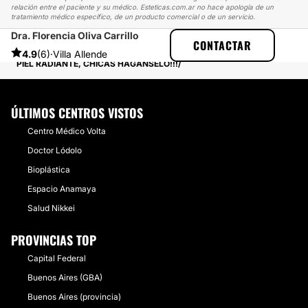
relación entre el paciente y su médico. Esteticas.com.ar no hace apología de un
tratamiento médico específico, de un producto comercial o de un servicio.
Dra. Florencia Oliva Carrillo
ESTETICAS
EXPERIENCIAS
CONTACTAR
EXPERIENCIAS SOBRE PLASMA RICO EN PLAQUETAS
4.9
(6)
·
Villa Allende
PIEL RADIANTE, CHICAS HAGANSELO!!!
ÚLTIMOS CENTROS VISTOS
Centro Médico Volta
Doctor Lódolo
Bioplástica
Espacio Anamaya
Salud Nikkei
PROVINCIAS TOP
Capital Federal
Buenos Aires (GBA)
Buenos Aires (provincia)