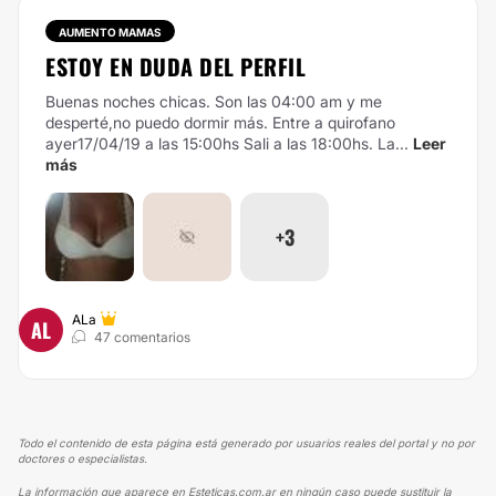
AUMENTO MAMAS
ESTOY EN DUDA DEL PERFIL
Buenas noches chicas. Son las 04:00 am y me
desperté,no puedo dormir más. Entre a quirofano
ayer17/04/19 a las 15:00hs Sali a las 18:00hs. La...
Leer
más
+3
ALa
AL
47 comentarios
Todo el contenido de esta página está generado por usuarios reales del portal y no por
doctores o especialistas.
La información que aparece en Esteticas.com.ar en ningún caso puede sustituir la