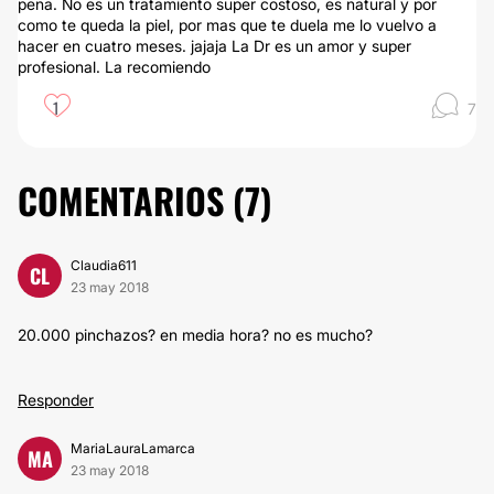
pena. No es un tratamiento super costoso, es natural y por
como te queda la piel, por mas que te duela me lo vuelvo a
hacer en cuatro meses. jajaja La Dr es un amor y super
profesional. La recomiendo
1
7
COMENTARIOS (
7
)
Claudia611
CL
23 may 2018
20.000 pinchazos? en media hora? no es mucho?
Responder
MariaLauraLamarca
MA
23 may 2018