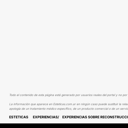
Todo el contenido de esta página está generado por usuarios reales del portal y no por 
La información que aparece en Esteticas.com.ar en ningún caso puede sustituir la rela
apología de un tratamiento médico específico, de un producto comercial o de un servic
ESTETICAS
EXPERIENCIAS
EXPERIENCIAS SOBRE RECONSTRUCC