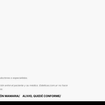
doctores o especialistas.
ción entre el paciente y su médico. Esteticas.com.ar no hace
io.
IÓN MAMARIA
ALIVIO, QUEDÉ CONFORME