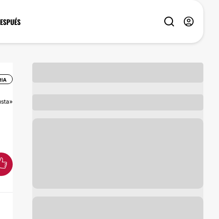
DESPUÉS
IA
sta»