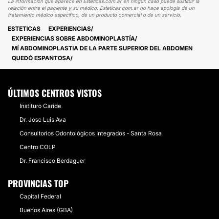
La información que aparece en Esteticas.com.ar en ningún caso puede sustituir la
relación entre el paciente y su médico. Esteticas.com.ar no hace apología de un
tratamiento médico específico, de un producto comercial o de un servicio.
ESTETICAS
EXPERIENCIAS
EXPERIENCIAS SOBRE ABDOMINOPLASTÍA
MÍ ABDOMINOPLASTIA DE LA PARTE SUPERIOR DEL ABDOMEN
QUEDÓ ESPANTOSA
ÚLTIMOS CENTROS VISTOS
Instituro Caride
Dr. Jose Luis Ava
Consultorios Odontológicos Integrados - Santa Rosa
Centro COLP
Dr. Francisco Berdaguer
PROVINCIAS TOP
Capital Federal
Buenos Aires (GBA)