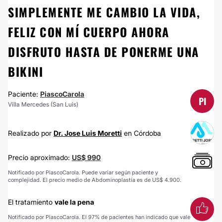
SIMPLEMENTE ME CAMBIO LA VIDA,
FELIZ CON MÍ CUERPO AHORA
DISFRUTO HASTA DE PONERME UNA
BIKINI
Paciente:
PiascoCarola
PI
Villa Mercedes (San Luis)
Realizado por
Dr. Jose Luis Moretti
en Córdoba
Precio aproximado:
US$ 990
Notificado por PiascoCarola. Puede variar según paciente y
complejidad. El precio medio de Abdominoplastía es de US$ 4.900.
El tratamiento
vale la pena
Notificado por PiascoCarola. El 97% de pacientes han indicado que vale