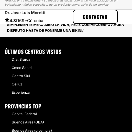
relación entre el paciente y su médico. Esteticas.com.ar no hace apología de un
tratamiento médico específico, de un producto comercial o de un servicio.
Dr. Jose Luis Moretti
ESTETICAS
EXPERIENCIAS
CONTACTAR
EXPERIENCIAS SOBRE ABDOMINOPLASTÍA
4.8
(169)
·
Córdoba
SIMPLEMENTE ME CAMBIO LA VIDA, FELIZ CON MÍ CUERPO AHORA
DISFRUTO HASTA DE PONERME UNA BIKINI
ÚLTIMOS CENTROS VISTOS
Dra. Brarda
Xmed Salud
Centro Siul
Celluz
Esperienza
PROVINCIAS TOP
Capital Federal
Buenos Aires (GBA)
Buenos Aires (provincia)