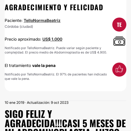
AGRADECIMIENTO Y FELICIDAD
Paciente:
TelloNormaBeatriz
TE
Córdoba (ciudad)
Precio aproximado:
US$ 1.000
Notificado por TelloNormaBeatriz. Puede variar según paciente y
complejidad. El precio medio de Abdominoplastía es de US$ 4.900.
El tratamiento
vale la pena
Notificado por TelloNormaBeatriz. El 97% de pacientes han indicado
que vale la pena.
10 ene 2019 · Actualización: 9 oct 2023
SIGO FELIZ Y
AGRADECIDA!!!CASI 5 MESES DE