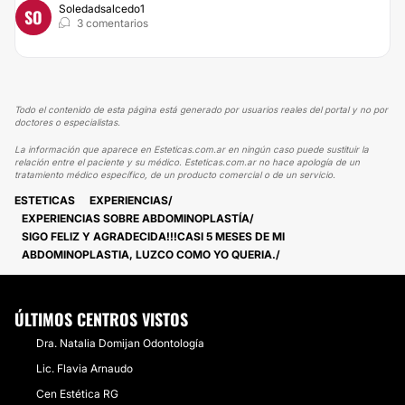
Soledadsalcedo1
SO
3 comentarios
Todo el contenido de esta página está generado por usuarios reales del portal y no por
doctores o especialistas.
La información que aparece en Esteticas.com.ar en ningún caso puede sustituir la
relación entre el paciente y su médico. Esteticas.com.ar no hace apología de un
tratamiento médico específico, de un producto comercial o de un servicio.
ESTETICAS
EXPERIENCIAS
EXPERIENCIAS SOBRE ABDOMINOPLASTÍA
SIGO FELIZ Y AGRADECIDA!!!CASI 5 MESES DE MI
ABDOMINOPLASTIA, LUZCO COMO YO QUERIA.
ÚLTIMOS CENTROS VISTOS
Dra. Natalia Domijan Odontología
Lic. Flavia Arnaudo
Cen Estética RG