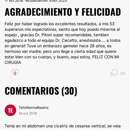
17 oct 2018 · Actualización: 9 oct 2023
AGRADECIMIENTO Y FELICIDAD
Feliz por haber logrado los excelentes resultados, a mis 53
superaron mis espectativas, siento que hoy puedo mirarme al
espejo , gracias Dr. Pitoni super recomendable, tambien
agadezco a todo el equipo Dr. Cecatto, anestesista..., a todos
en general! Tuve un embarazo gemelar hace 28 años, es
hermoso ser madre, pero uno llega a cierta edad que quiere
estar bien con su cuerpo, y bueno, aqui estoy, FELIZ CON MI
CIRUGÍA
9
30
COMENTARIOS (
30
)
TelloNormaBeatriz
TE
18 oct 2018
Tenia en mi abdomen una cicatriz de cesarea vertical, se veia