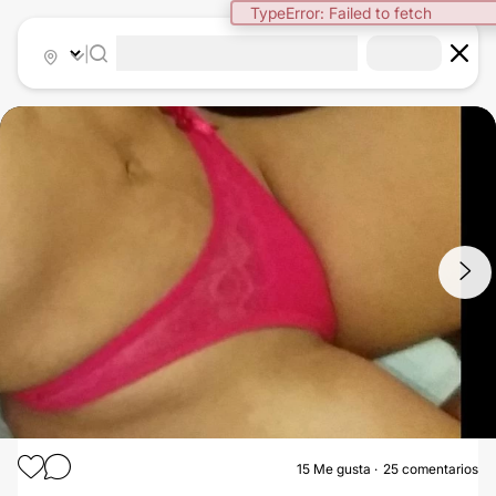
TypeError: Failed to fetch
|
1
/
6
15
Me gusta
25 comentarios
AUMENTO GLÚTEOS