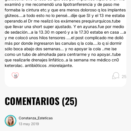
examinó y me recomendó una lipotranferencia y de paso me
formaba la cintura etc.y que era menos doloroso q los implantes
glúteos....a todo esto no lo pensé...dije que SI y el 13 me estaba
operando.el Dr me realizó los exámenes prequirurquicos.tube
que llevar una short super ajustado. Y en ayunas.fue por medio
de sedación...a la 13.30 m operó y a la 17.30 estaba en casa ...a
y me colocó unos hilos tensores ....el post complicado me dolió
más por donde ingresaron las canulas q la cola....lo q si dormir
sólo boca abajo dos semanas... y no apoyar la cola ..me ise
como un tubo de almohada para centrarme y no apoyar..tube
que realizarle drenajes linfático..a la semana me médico cn0
keterolac. antibióticos .miorelajante.
15
25
COMENTARIOS (
25
)
Constanza_Esteticas
13 may 2019