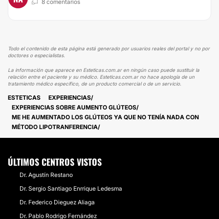
8 comentarios
Todo el contenido de esta página está generado por usuarios reales del portal y no por
doctores o especialistas.
La información que aparece en Esteticas.com.ar en ningún caso puede sustituir la
relación entre el paciente y su médico. Esteticas.com.ar no hace apología de un
tratamiento médico específico, de un producto comercial o de un servicio.
ESTETICAS
EXPERIENCIAS
EXPERIENCIAS SOBRE AUMENTO GLÚTEOS
ME HE AUMENTADO LOS GLÚTEOS YA QUE NO TENÍA NADA CON
MÉTODO LIPOTRANFERENCIA
ÚLTIMOS CENTROS VISTOS
Dr. Agustín Restano
Dr. Sergio Santiago Enrrique Ledesma
Dr. Federico Dieguez Aliaga
Dr. Pablo Rodrigo Fernández