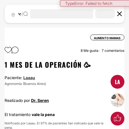
TypeError: Failed to fetch
|
AUMENTO MAMAS
8
Me gusta
7 comentarios
1 MES DE LA OPERACIÓN 🥳
Paciente:
Laaau
LA
Agronomía (Buenos Aires)
Realizado por
Dr. Seren
El tratamiento
vale la pena
Notificado por Laaau. El 97% de pacientes han indicado que vale la
pena.