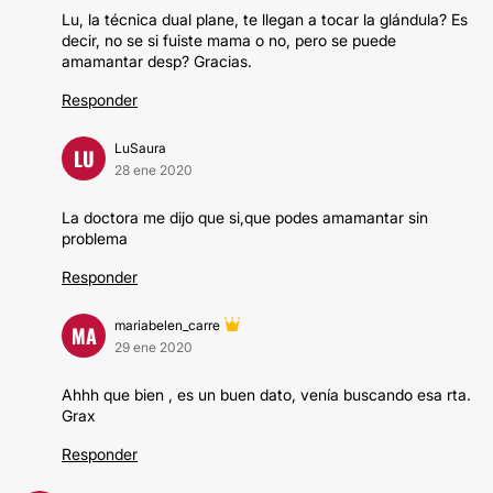
Lu, la técnica dual plane, te llegan a tocar la glándula? Es
decir, no se si fuiste mama o no, pero se puede
amamantar desp? Gracias.
Responder
LuSaura
LU
28 ene 2020
La doctora me dijo que si,que podes amamantar sin
problema
Responder
mariabelen_carre
MA
29 ene 2020
Ahhh que bien , es un buen dato, venía buscando esa rta.
Grax
Responder