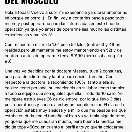
Hola a todas! Vuelvo a subir mi experiencia ya que la anterior no
sé porque se borro :( . En fin, voy a contarles paso a paso todo
mi pre y post operatorio para las interesadas en este tipo de
operación,ya que yo antes de operarme leía mucho las distintas
experiencias y me sirvió!
Con respecto a mi, mido 1.61 peso 52 kilos (entre 53 y 49 en
realidad,pero últimamente me estoy manteniendo en 52) y de
contorno antes de operarme tenia 89\90 (pero usaba corpiño
90).
Una vez ya decidida por la doctora Massey, tuve 2 consultas,
una para decidir fecha y la otra para decidir tamaño. Con
respecto a la doctora la recomiendo 100%, tanto a ella su
calidez como persona, su excelencia en su labor como también
a todo si equipo que son iguales que ella ! Todo de 10 salio. Yo
me opere este jueves 26 de diciembre, por lo que llevo 3 días
post operatorios y cada día estoy un poquito mejor! El día de la
operación,estaba muy ansiosa y a mi lo que me pasaba era que
estaba en duda con el tamaño, si bien yo ya tenia algo de tetas,
yo quería que me quedaran mucho, pero bueno la medica me
dio de tope 450cc en cuanto al perfil alto(yo quería colocarme