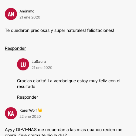
Anónimo
AN
21 ene 2020
Te quedaron preciosas y super naturales! felicitaciones!
Responder
LuSaura
LU
21 ene 2020
Gracias clarita! La verdad que estoy muy feliz con el
resultado
Responder
KarenWolf
KA
22 ene 2020
Ayyy DI-VI-NAS me recuerdan a las mías cuando recien me
operé. Que crema te dio la dra?