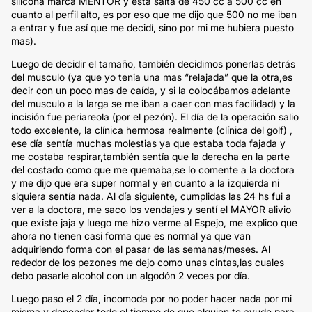
silicona marca MENTOR y esta salta de 450 cc a 500 cc en
cuanto al perfil alto, es por eso que me dijo que 500 no me iban
a entrar y fue así que me decidí, sino por mi me hubiera puesto
mas).
Luego de decidir el tamaño, también decidimos ponerlas detrás
del musculo (ya que yo tenia una mas “relajada” que la otra,es
decir con un poco mas de caída, y si la colocábamos adelante
del musculo a la larga se me iban a caer con mas facilidad) y la
incisión fue periareola (por el pezón). El día de la operación salio
todo excelente, la clínica hermosa realmente (clínica del golf) ,
ese día sentía muchas molestias ya que estaba toda fajada y
me costaba respirar,también sentía que la derecha en la parte
del costado como que me quemaba,se lo comente a la doctora
y me dijo que era super normal y en cuanto a la izquierda ni
siquiera sentía nada. Al día siguiente, cumplidas las 24 hs fui a
ver a la doctora, me saco los vendajes y sentí el MAYOR alivio
que existe jaja y luego me hizo verme al Espejo, me explico que
ahora no tienen casi forma que es normal ya que van
adquiriendo forma con el pasar de las semanas/meses. Al
rededor de los pezones me dejo como unas cintas,las cuales
debo pasarle alcohol con un algodón 2 veces por día.
Luego paso el 2 día, incomoda por no poder hacer nada por mi
misma y depender todo el tiempo de que alguien te ayude para