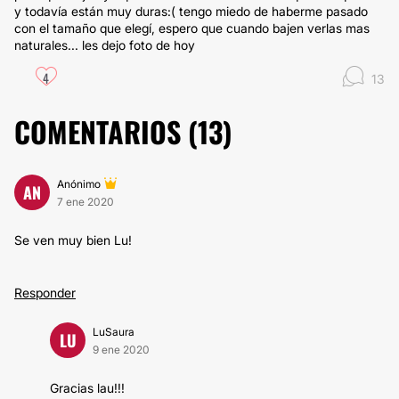
y todavía están muy duras:( tengo miedo de haberme pasado
con el tamaño que elegí, espero que cuando bajen verlas mas
naturales... les dejo foto de hoy
4
13
COMENTARIOS (
13
)
Anónimo
AN
7 ene 2020
Se ven muy bien Lu!
Responder
LuSaura
LU
9 ene 2020
Gracias lau!!!