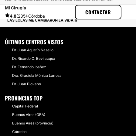
Mi Cirugía
ESTETICAS
EXPERIENCIAS
CONTACTAR
EXPERIENCIAS SOBRE AUMENTO MAMAS
4.8
(235)
·
Córdoba
LAS LOLAS ME CAMBIARON LA VIDA!!
ÚLTIMOS CENTROS VISTOS
Dr. Juan Agustín Nasello
Dr. Ricardo C. Bevilacqua
Dr. Fernando Ibañez
Dra. Graciela Mónica Larrosa
Dr. Juan Piovano
PROVINCIAS TOP
Capital Federal
Buenos Aires (GBA)
Buenos Aires (provincia)
Córdoba