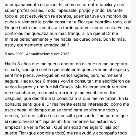
acompañamiento es único. Es cómo estar entre familia y son
súper profesionales. Todo impecable, prolijo y lindo! Durante
todo el post estuvieron re atentos, además tuve un montón de
dudas y siempre le podía consultar a Flor que coordina todo, o al
Dr que hasta me llamaba a la tarde para ver cómo venía. En los
controles me quedaba aún más tranquila, ya que el Dr me
miraba personalmente y me hacía las curaciones. Son lo más,
estoy eternamente agradecida!!!
5 nov 2019 · Actualización: 9 oct 2023
Hacía 3 años que me quería operar, no es que no me aceptara
ni nada, sino que sentía que realmente quería verme al espejo y
sentirme plena. Averigué en varios lugares, pero no me sentí
segura. Hace unos 6 meses volví a consultar, me escribieron de
varios lugares y uno fué Mi Cirugía. Me hicieron sentir tan bien,
me escucharon, me mostraron info y me escribieron días
después; que decidí ir a la consulta a la que me invitaban. En la
consulta sentí que el Dr realmente estaba interesado, cómo me
escuchaba, el tiempo que se tomó para explicarme todo y
demás, fué que salí de esa consulta pensando "me parece que
sí quiero avanzar!" jaja de ahí fué hacerme los estudios y
empezar a ver la fecha.. Qué ansiedad me agarró! jaja por
suerte Flor (que coordina todo) me re ayudó y acompañó todo