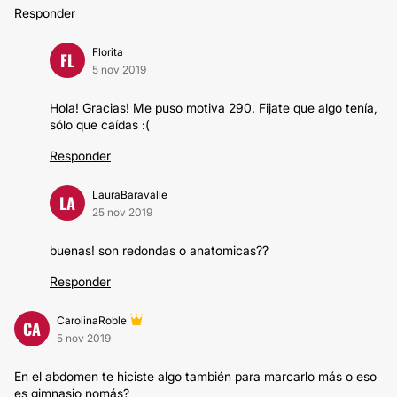
Responder
Florita
FL
5 nov 2019
Hola! Gracias! Me puso motiva 290. Fijate que algo tenía,
sólo que caídas :(
Responder
LauraBaravalle
LA
25 nov 2019
buenas! son redondas o anatomicas??
Responder
CarolinaRoble
CA
5 nov 2019
En el abdomen te hiciste algo también para marcarlo más o eso
es gimnasio nomás?