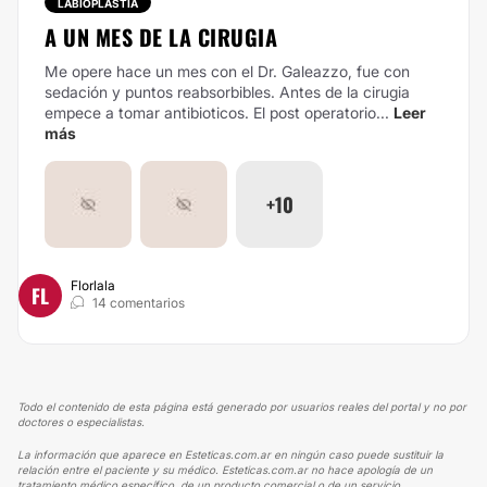
LABIOPLASTIA
A UN MES DE LA CIRUGIA
Me opere hace un mes con el Dr. Galeazzo, fue con
sedación y puntos reabsorbibles. Antes de la cirugia
empece a tomar antibioticos. El post operatorio...
Leer
más
+10
Florlala
FL
14 comentarios
Todo el contenido de esta página está generado por usuarios reales del portal y no por
doctores o especialistas.
La información que aparece en Esteticas.com.ar en ningún caso puede sustituir la
relación entre el paciente y su médico. Esteticas.com.ar no hace apología de un
tratamiento médico específico, de un producto comercial o de un servicio.