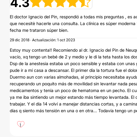
4.3
El doctor Ignacio del Pin, respondió a todas mis preguntas , es 
que necesitè hacerle una consulta. La clínica es súper moderna
fecha me trataron súper bien.
29 dic 2018 · Actualización: 1 oct 2023
Estoy muy contenta!! Recomiendo al dr. Ignacio del Pin de Neu
vacío, xq tengo un bebé de 2 y medio y le di la teta hasta los 
Dsp de la anestesia estaba un poco sensible y estaba con una
pude ir a mí casa a descansar. El primer día la tortura fue el dol
Duermo aun con varias almohadas, al principio necesitaba ayud
recuperando un poquito más de movilidad sin levantar nada pesa
medicamentos y tenía un poco de hematoma en un pecho. El cuar
ya me iba sintiendo un mejor estando más tiempo levantada. El d
trabajar. Y el día 14 volví a manejar distancias cortas, y a ca
días q siento más tensión en una o en otra... Todavía tengo un
1