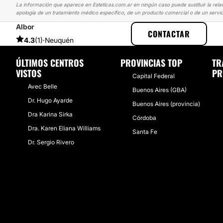
La información que aparece en Esteticas.com.ar en ningún caso puede sustituir la rela
apología de un tratamiento médico específico, de un producto comercial o de un servic
Albor
ESTETICAS
EXPERIENCIAS
EXPERIENCIAS SOBRE AUMENTO MA
CONTACTAR
4.3
(1)
·
Neuquén
ÚLTIMOS CENTROS
PROVINCIAS TOP
TR
VISTOS
PR
Capital Federal
Avec Belle
Buenos Aires (GBA)
Dr. Hugo Ayarde
Buenos Aires (provincia)
Dra Karina Sirka
Córdoba
Dra. Karen Eliana Williams
Santa Fe
Dr. Sergio Rivero