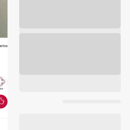
arios
S