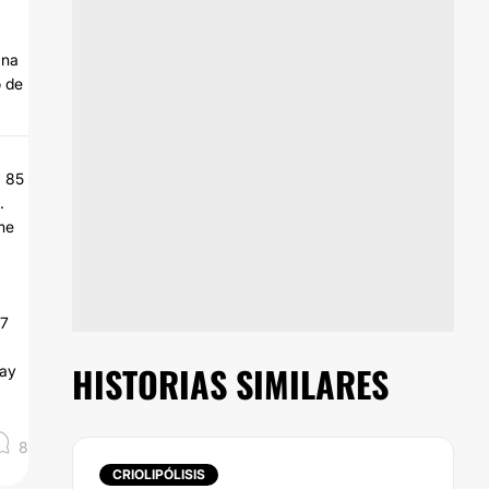
ana
o de
a 85
.
me
 7
HISTORIAS SIMILARES
Hay
8
CRIOLIPÓLISIS