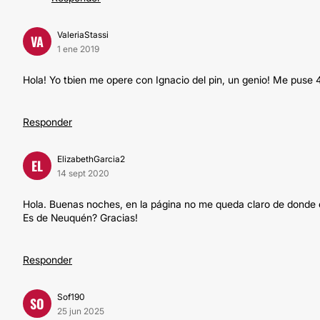
ValeriaStassi
VA
1 ene 2019
Hola! Yo tbien me opere con Ignacio del pin, un genio! Me puse 
Responder
ElizabethGarcia2
EL
14 sept 2020
Hola. Buenas noches, en la página no me queda claro de donde es
Es de Neuquén? Gracias!
Responder
Sof190
SO
25 jun 2025