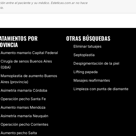
ción entre el paciente y su médico. Esteticas.com.ar no hace
io.
MAS
AÑO NUEVO CON LOLAS NUEVAS! MUY CONTENTA!!!
ATAMIENTOS POR
OTRAS BÚSQUEDAS
OVINCIA
Eliminar tatuajes
Aumento mamario Capital Federal
Septoplastia
Cirugía de senos Buenos Aires
Despigmentación de la piel
(GBA)
Lifting papada
Mamoplastia de aumento Buenos
Masajes reafirmantes
Aires (provincia)
Limpieza con punta de diamante
Asimetría mamaria Córdoba
Operación pecho Santa Fe
Aumento mamas Mendoza
Asimetría mamaria Neuquén
Operación pecho Corrientes
Aumento pecho Salta