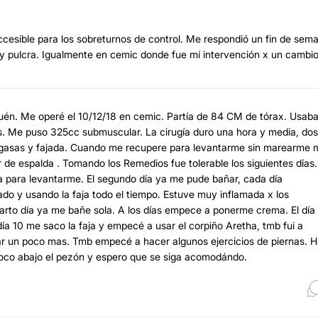
accesible para los sobreturnos de control. Me respondió un fin de sem
 y pulcra. Igualmente en cemic donde fue mí intervención x un cambi
quén. Me operé el 10/12/18 en cemic. Partía de 84 CM de tórax. Usab
dos. Me puso 325cc submuscular. La cirugía duro una hora y media, dos
s gasas y fajada. Cuando me recupere para levantarme sin marearme 
or de espalda . Tomando los Remedios fue tolerable los siguientes días.
a para levantarme. El segundo día ya me pude bañar, cada día
do y usando la faja todo el tiempo. Estuve muy inflamada x los
to día ya me bañe sola. A los días empece a ponerme crema. El día
ía 10 me saco la faja y empecé a usar el corpiño Aretha, tmb fui a
minar un poco mas. Tmb empecé a hacer algunos ejercicios de piernas. 
 poco abajo el pezón y espero que se siga acomodándo.