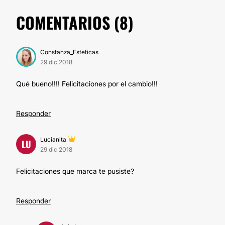
COMENTARIOS (
8
)
Constanza_Esteticas
29 dic 2018
Qué bueno!!!! Felicitaciones por el cambio!!!
Responder
Lucianita
LU
29 dic 2018
Felicitaciones que marca te pusiste?
Responder