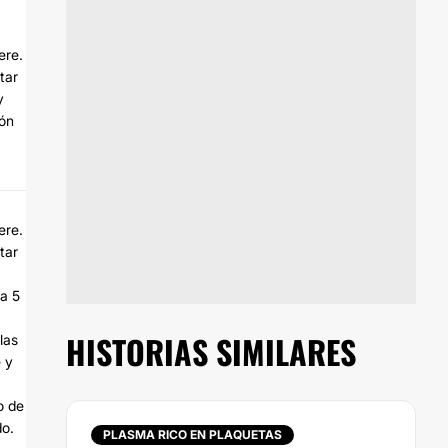
ere.
tar
y
ión
ere.
tar
ta 5
HISTORIAS SIMILARES
las
 y
o de
do.
PLASMA RICO EN PLAQUETAS