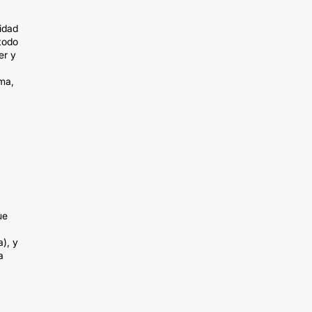
idad
 todo
er y
ema,
ue
a), y
a