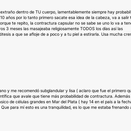
 extraño dentro de TU cuerpo, lamentablemente siempre hay probabil
 10 años por lo tanto primero sacate esa idea de la cabeza, va a salir
rque te repito, la contractura capsular no se sabe se uno lo va a ten
eros 3 meses las masajeaba religiosamente TODOS los días así las
esis a que se afloje de a poco y a tu piel a estirarla. Usa mucha cr
ujano y me recomendó subglandular y lisa ( aclaro que fue el primero q
ientífica que avale que tiene más probabilidad de contractura. Además
ico de células grandes en Mar del Plata ( hay 14 en el país a la fech
 Que para mí esto es una tranquilidad, es lo que me estaba frenando 