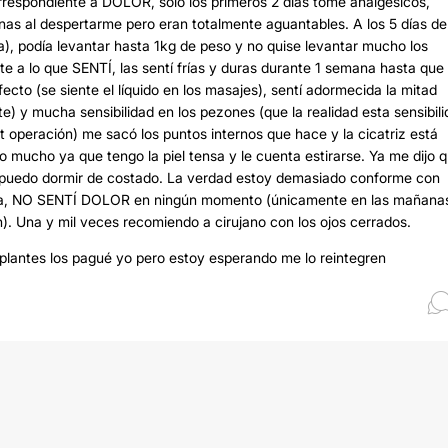
rrespondiente a DOLOR, solo los primeros 2 días tomé analgésicos,
as al despertarme pero eran totalmente aguantables. A los 5 días de
a), podía levantar hasta 1kg de peso y no quise levantar mucho los
e a lo que SENTÍ, las sentí frías y duras durante 1 semana hasta que 
to (se siente el líquido en los masajes), sentí adormecida la mitad
te) y mucha sensibilidad en los pezones (que la realidad esta sensibil
st operación) me sacó los puntos internos que hace y la cicatriz está
o mucho ya que tengo la piel tensa y le cuenta estirarse. Ya me dijo 
 puedo dormir de costado. La verdad estoy demasiado conforme con
creía, NO SENTÍ DOLOR en ningún momento (únicamente en las mañana
. Una y mil veces recomiendo a cirujano con los ojos cerrados.
implantes los pagué yo pero estoy esperando me lo reintegren