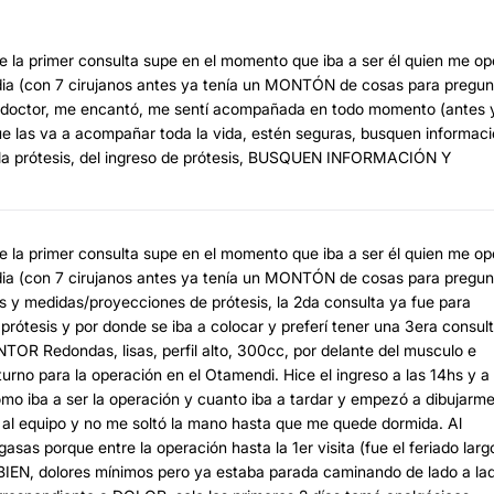
ve la primer consulta supe en el momento que iba a ser él quien me op
edia (con 7 cirujanos antes ya tenía un MONTÓN de cosas para pregun
 al doctor, me encantó, me sentí acompañada en todo momento (antes 
ue las va a acompañar toda la vida, estén seguras, busquen informac
ar la prótesis, del ingreso de prótesis, BUSQUEN INFORMACIÓN Y
ve la primer consulta supe en el momento que iba a ser él quien me op
edia (con 7 cirujanos antes ya tenía un MONTÓN de cosas para pregun
as y medidas/proyecciones de prótesis, la 2da consulta ya fue para
ótesis y por donde se iba a colocar y preferí tener una 3era consul
ENTOR Redondas, lisas, perfil alto, 300cc, por delante del musculo e
urno para la operación en el Otamendi. Hice el ingreso a las 14hs y a 
mo iba a ser la operación y cuanto iba a tardar y empezó a dibujarme
 al equipo y no me soltó la mano hasta que me quede dormida. Al
as porque entre la operación hasta la 1er visita (fue el feriado larg
BIEN, dolores mínimos pero ya estaba parada caminando de lado a la