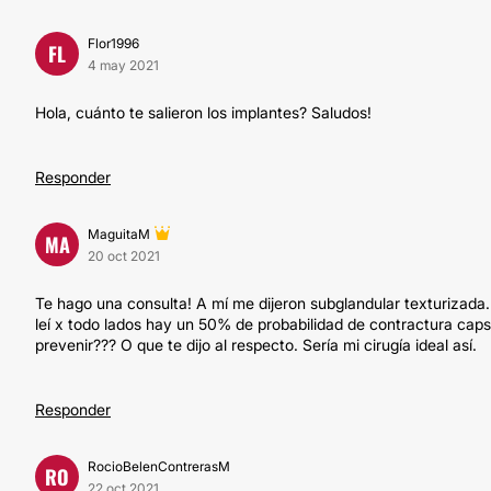
Flor1996
FL
4 may 2021
Hola, cuánto te salieron los implantes? Saludos!
Responder
MaguitaM
MA
20 oct 2021
Te hago una consulta! A mí me dijeron subglandular texturizada.
leí x todo lados hay un 50% de probabilidad de contractura capsu
prevenir??? O que te dijo al respecto. Sería mi cirugía ideal así.
Responder
RocioBelenContrerasM
RO
22 oct 2021