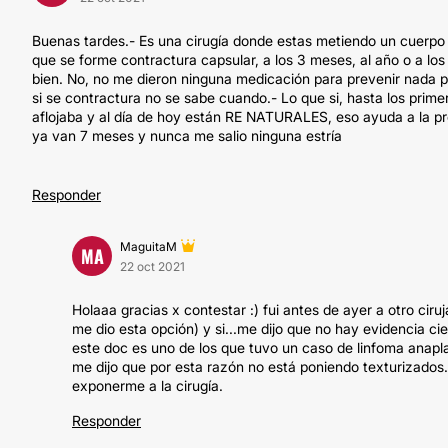
Buenas tardes.- Es una cirugía donde estas metiendo un cuerpo
que se forme contractura capsular, a los 3 meses, al año o a los
bien. No, no me dieron ninguna medicación para prevenir nada po
si se contractura no se sabe cuando.- Lo que si, hasta los prim
aflojaba y al día de hoy están RE NATURALES, eso ayuda a la prót
ya van 7 meses y nunca me salio ninguna estría
Responder
MaguitaM
MA
22 oct 2021
Holaaa gracias x contestar :) fui antes de ayer a otro cir
me dio esta opción) y si...me dijo que no hay evidencia c
este doc es uno de los que tuvo un caso de linfoma anaplas
me dijo que por esta razón no está poniendo texturizados.
exponerme a la cirugía.
Responder