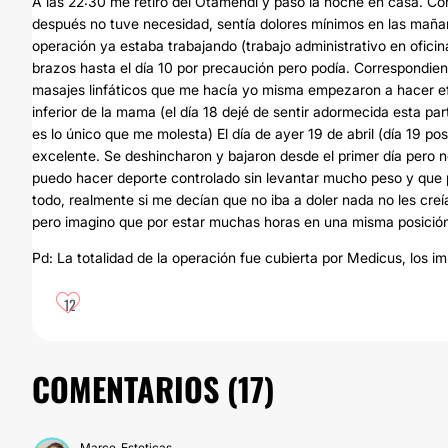
A las 22:30 me retiro del Otamendi y paso la noche en casa. Co
después no tuve necesidad, sentía dolores mínimos en las mañan
operación ya estaba trabajando (trabajo administrativo en oficin
brazos hasta el día 10 por precaución pero podía. Correspondient
masajes linfáticos que me hacía yo misma empezaron a hacer efec
inferior de la mama (el día 18 dejé de sentir adormecida esta par
es lo único que me molesta) El día de ayer 19 de abril (día 19 po
excelente. Se deshincharon y bajaron desde el primer día pero n
puedo hacer deporte controlado sin levantar mucho peso y que
todo, realmente si me decían que no iba a doler nada no les 
pero imagino que por estar muchas horas en una misma posición)
Pd: La totalidad de la operación fue cubierta por Medicus, los 
12
COMENTARIOS (
17
)
Marce_Esteticas