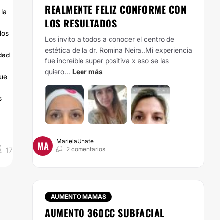
REALMENTE FELIZ CONFORME CON
 la
LOS RESULTADOS
los
Los invito a todos a conocer el centro de
estética de la dr. Romina Neira..Mi experiencia
idad
fue increíble super positiva x eso se las
quiero...
Leer más
que
s
MarielaUnate
MA
2 comentarios
17
AUMENTO MAMAS
AUMENTO 360CC SUBFACIAL