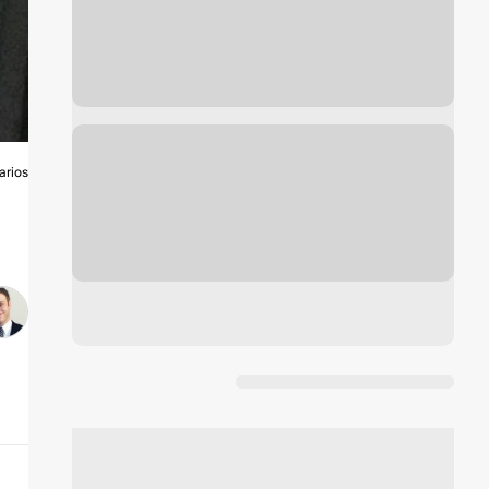
arios
S