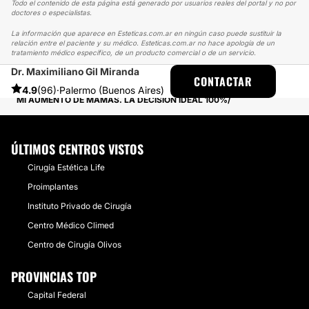
Todo el contenido de esta página está generado por usuarios reales del portal y no por
doctores o especialistas.
La información que aparece en Esteticas.com.ar en ningún caso puede sustituir la
relación entre el paciente y su médico. Esteticas.com.ar no hace apología de un
tratamiento médico específico, de un producto comercial o de un servicio.
Dr. Maximiliano Gil Miranda
ESTETICAS
EXPERIENCIAS
CONTACTAR
EXPERIENCIAS SOBRE AUMENTO MAMAS
4.9
(96)
·
Palermo (Buenos Aires)
MI AUMENTO DE MAMAS. LA DECISIÓN IDEAL 100%
ÚLTIMOS CENTROS VISTOS
Cirugía Estética Life
Proimplantes
Instituto Privado de Cirugía
Centro Médico Climed
Centro de Cirugía Olivos
PROVINCIAS TOP
Capital Federal