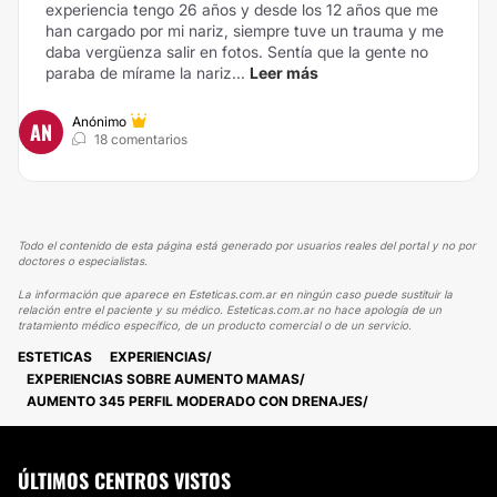
experiencia tengo 26 años y desde los 12 años que me
han cargado por mi nariz, siempre tuve un trauma y me
daba vergüenza salir en fotos. Sentía que la gente no
paraba de mírame la nariz...
Leer más
Anónimo
AN
18 comentarios
Todo el contenido de esta página está generado por usuarios reales del portal y no por
doctores o especialistas.
La información que aparece en Esteticas.com.ar en ningún caso puede sustituir la
relación entre el paciente y su médico. Esteticas.com.ar no hace apología de un
tratamiento médico específico, de un producto comercial o de un servicio.
ESTETICAS
EXPERIENCIAS
EXPERIENCIAS SOBRE AUMENTO MAMAS
AUMENTO 345 PERFIL MODERADO CON DRENAJES
ÚLTIMOS CENTROS VISTOS