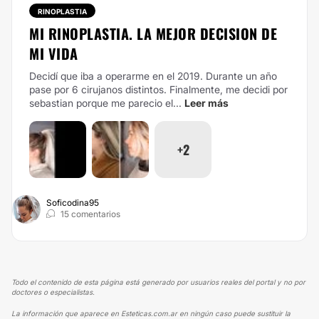
RINOPLASTIA
MI RINOPLASTIA. LA MEJOR DECISION DE
MI VIDA
Decidí que iba a operarme en el 2019. Durante un año
pase por 6 cirujanos distintos. Finalmente, me decidi por
sebastian porque me parecio el...
Leer más
+2
Soficodina95
15 comentarios
Todo el contenido de esta página está generado por usuarios reales del portal y no por
doctores o especialistas.
La información que aparece en Esteticas.com.ar en ningún caso puede sustituir la