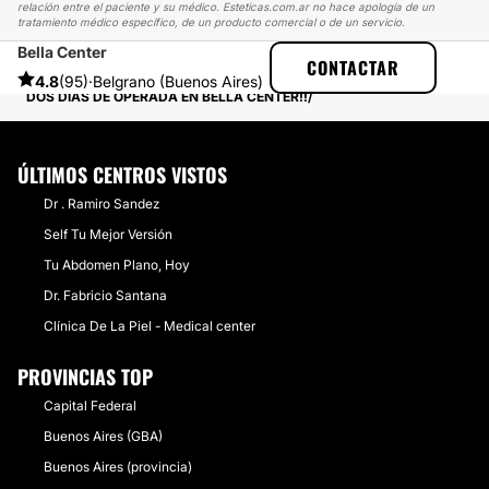
relación entre el paciente y su médico. Esteticas.com.ar no hace apología de un
tratamiento médico específico, de un producto comercial o de un servicio.
Bella Center
ESTETICAS
EXPERIENCIAS
CONTACTAR
EXPERIENCIAS SOBRE AUMENTO MAMAS
4.8
(95)
·
Belgrano (Buenos Aires)
DOS DÍAS DE OPERADA EN BELLA CENTER!!
ÚLTIMOS CENTROS VISTOS
Dr . Ramiro Sandez
Self Tu Mejor Versión
Tu Abdomen Plano, Hoy
Dr. Fabricio Santana
Clínica De La Piel - Medical center
PROVINCIAS TOP
Capital Federal
Buenos Aires (GBA)
Buenos Aires (provincia)