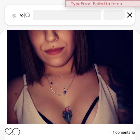
TypeError: Failed to fetch
|
1 comentario
AUMENTO MAMAS