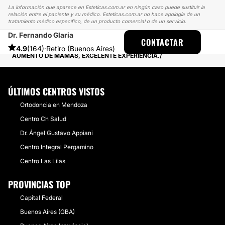
La información que aparece en Esteticas.com.ar en ningún caso puede sustituir la
relación entre el paciente y su médico. Esteticas.com.ar no hace apología de un
tratamiento médico específico, de un producto comercial o de un servicio.
Dr. Fernando Glaria
ESTETICAS
EXPERIENCIAS
CONTACTAR
EXPERIENCIAS SOBRE AUMENTO MAMAS
4.9
(164)
·
Retiro (Buenos Aires)
AUMENTO DE MAMAS, EXCELENTE EXPERIENCIA.
ÚLTIMOS CENTROS VISTOS
Ortodoncia en Mendoza
Centro Ch Salud
Dr. Ángel Gustavo Appiani
Centro Integral Pergamino
Centro Las Lilas
PROVINCIAS TOP
Capital Federal
Buenos Aires (GBA)