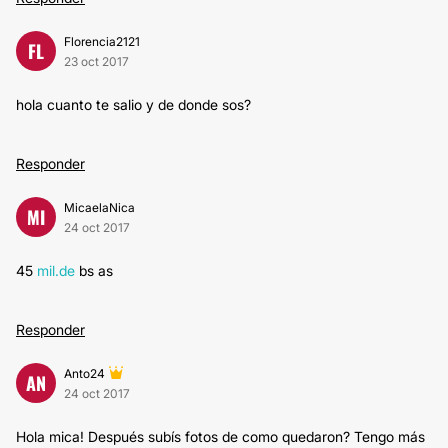
Florencia2121
FL
23 oct 2017
hola cuanto te salio y de donde sos?
Responder
MicaelaNica
MI
24 oct 2017
45
mil.de
bs as
Responder
Anto24
AN
24 oct 2017
Hola mica! Después subís fotos de como quedaron? Tengo más