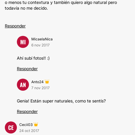
o menos tu contextura y también quiero algo natural pero
todavía no me decido.
Responder
MicaelaNica
MI
6 nov 2017
Ahí subí fotos!! :)
Responder
Anto24
AN
7 nov 2017
Genia! Están super naturales, como te sentís?
Responder
Cecii03
CE
24 oct 2017