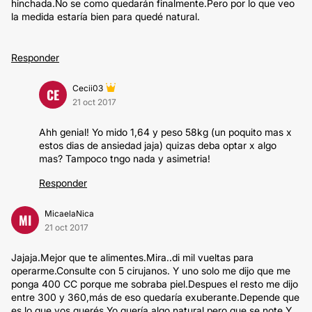
hinchada.No se como quedarán finalmente.Pero por lo que veo
la medida estaría bien para quedé natural.
Responder
Cecii03
CE
21 oct 2017
Ahh genial! Yo mido 1,64 y peso 58kg (un poquito mas x
estos dias de ansiedad jaja) quizas deba optar x algo
mas? Tampoco tngo nada y asimetria!
Responder
MicaelaNica
MI
21 oct 2017
Jajaja.Mejor que te alimentes.Mira..di mil vueltas para
operarme.Consulte con 5 cirujanos. Y uno solo me dijo que me
ponga 400 CC porque me sobraba piel.Despues el resto me dijo
entre 300 y 360,más de eso quedaría exuberante.Depende que
es lo que vos querés.Yo quería algo natural,pero que se note.Y