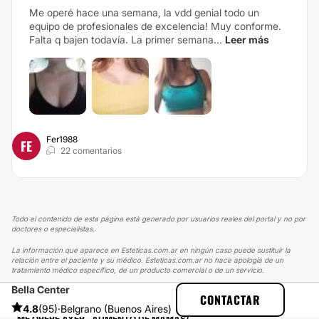
Me operé hace una semana, la vdd genial todo un
equipo de profesionales de excelencia! Muy conforme.
Falta q bajen todavía. La primer semana...
Leer más
Fer1988
FE
22 comentarios
Todo el contenido de esta página está generado por usuarios reales del portal y no por
doctores o especialistas.
La información que aparece en Esteticas.com.ar en ningún caso puede sustituir la
relación entre el paciente y su médico. Esteticas.com.ar no hace apología de un
tratamiento médico específico, de un producto comercial o de un servicio.
Bella Center
ESTETICAS
EXPERIENCIAS
CONTACTAR
EXPERIENCIAS SOBRE AUMENTO MAMAS
4.8
(95)
·
Belgrano (Buenos Aires)
ME OPERE AYER . AUMENTO DE MAMAS