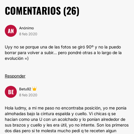
COMENTARIOS (
26
)
Anónimo
AN
8 feb 2020
Uyy no se porque una de las fotos se giró 90º y no la puedo
borrar para volver a subir... pero pondré otras a lo largo de la
evolución =)
Responder
Betu92
BE
8 feb 2020
Hola ludmy, a mi me paso no encontraba posición, yo me ponia
almohadas bajo la cintura espalda y cuello. Vi chicas q se
hacian como una U con un acolchado y lo ponían alrededor de
sus brazos y cuello y les era útil, yo no intente. Son los primeros
dos dias pero si te molesta mucho pedi q te receten algun