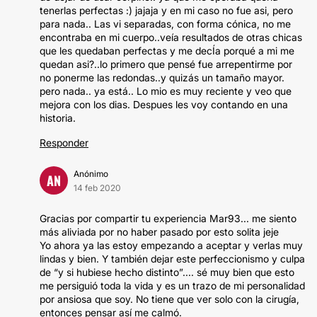
tenerlas perfectas :) jajaja y en mi caso no fue asi, pero
para nada.. Las vi separadas, con forma cónica, no me
encontraba en mi cuerpo..veía resultados de otras chicas
que les quedaban perfectas y me decÍa porqué a mi me
quedan asi?..lo primero que pensé fue arrepentirme por
no ponerme las redondas..y quizás un tamaño mayor.
pero nada.. ya está.. Lo mio es muy reciente y veo que
mejora con los dias. Despues les voy contando en una
historia.
Responder
Anónimo
AN
14 feb 2020
Gracias por compartir tu experiencia Mar93... me siento
más aliviada por no haber pasado por esto solita jeje
Yo ahora ya las estoy empezando a aceptar y verlas muy
lindas y bien. Y también dejar este perfeccionismo y culpa
de “y si hubiese hecho distinto”.... sé muy bien que esto
me persiguió toda la vida y es un trazo de mi personalidad
por ansiosa que soy. No tiene que ver solo con la cirugía,
entonces pensar así me calmó.