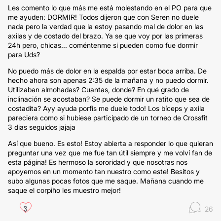
Les comento lo que más me está molestando en el PO para que
me ayuden: DORMIR! Todos dijeron que con Seren no duele
nada pero la verdad que la estoy pasando mal de dolor en las
axilas y de costado del brazo. Ya se que voy por las primeras
24h pero, chicas... coméntenme si pueden como fue dormir
para Uds?
No puedo más de dolor en la espalda por estar boca arriba. De
hecho ahora son apenas 2:35 de la mañana y no puedo dormir.
Utilizaban almohadas? Cuantas, donde? En qué grado de
inclinación se acostaban? Se puede dormir un ratito que sea de
costadita? Ayy ayuda porfis me duele todo! Los bíceps y axila
pareciera como si hubiese participado de un torneo de Crossfit
3 dias seguidos jajaja
Así que bueno. Es esto! Estoy abierta a responder lo que quieran
preguntar una vez que me fue tan útil siempre y me volví fan de
esta página! Es hermoso la sororidad y que nosotras nos
apoyemos en un momento tan nuestro como este! Besitos y
subo algunas pocas fotos que me saque. Mañana cuando me
saque el corpiño les muestro mejor!
3
26