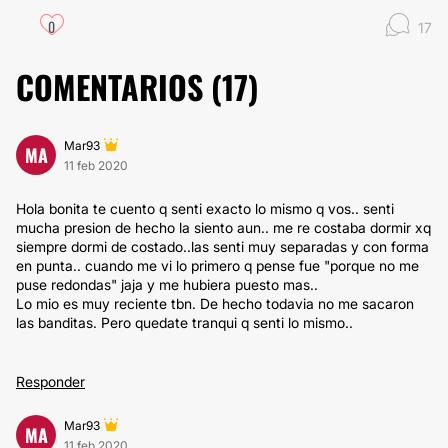
0
17
COMENTARIOS (
17
)
Mar93
MA
11 feb 2020
Hola bonita te cuento q senti exacto lo mismo q vos.. senti
mucha presion de hecho la siento aun.. me re costaba dormir xq
siempre dormi de costado..las senti muy separadas y con forma
en punta.. cuando me vi lo primero q pense fue "porque no me
puse redondas" jaja y me hubiera puesto mas..
Lo mio es muy reciente tbn. De hecho todavia no me sacaron
las banditas. Pero quedate tranqui q senti lo mismo..
Responder
Mar93
MA
11 feb 2020