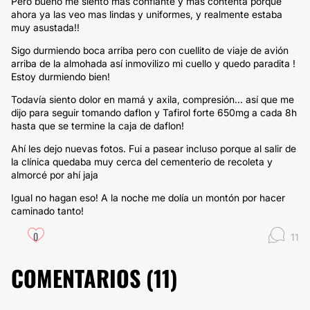
Pero bueno me siento más confiante y más contenta porque
ahora ya las veo mas lindas y uniformes, y realmente estaba
muy asustada!!
Sigo durmiendo boca arriba pero con cuellito de viaje de avión
arriba de la almohada así inmovilizo mi cuello y quedo paradita !
Estoy durmiendo bien!
Todavía siento dolor en mamá y axila, compresión... así que me
dijo para seguir tomando daflon y Tafirol forte 650mg a cada 8h
hasta que se termine la caja de daflon!
Ahí les dejo nuevas fotos. Fui a pasear incluso porque al salir de
la clínica quedaba muy cerca del cementerio de recoleta y
almorcé por ahí jaja
Igual no hagan eso! A la noche me dolía un montón por hacer
caminado tanto!
0
11
COMENTARIOS (
11
)