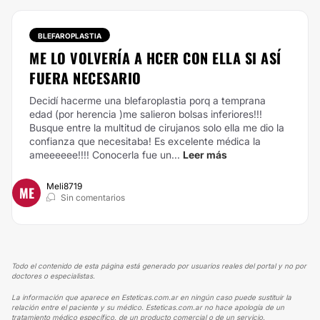
BLEFAROPLASTIA
ME LO VOLVERÍA A HCER CON ELLA SI ASÍ
FUERA NECESARIO
Decidí hacerme una blefaroplastia porq a temprana
edad (por herencia )me salieron bolsas inferiores!!!
Busque entre la multitud de cirujanos solo ella me dio la
confianza que necesitaba! Es excelente médica la
ameeeeee!!!! Conocerla fue un...
Leer más
Meli8719
ME
Sin comentarios
Todo el contenido de esta página está generado por usuarios reales del portal y no por
doctores o especialistas.
La información que aparece en Esteticas.com.ar en ningún caso puede sustituir la
relación entre el paciente y su médico. Esteticas.com.ar no hace apología de un
tratamiento médico específico, de un producto comercial o de un servicio.