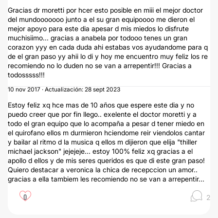
Gracias dr moretti por hcer esto posible en miii el mejor doctor
del mundooooooo junto a el su gran equipoooo me dieron el
mejor apoyo para este dia apesar d mis miedos lo disfrute
muchisiimo... gracias a anabela por todooo tenes un gran
corazon yyy en cada duda ahi estabas vos ayudandome para q
de el gran paso yy ahii lo di y hoy me encuentro muy feliz los re
recomiendo no lo duden no se van a arrepentir!!! Gracias a
todosssss!!!
10 nov 2017 · Actualización: 28 sept 2023
Estoy feliz xq hce mas de 10 años que espere este dia y no
puedo creer que por fin llego.. exelente el doctor moretti y a
todo el gran equipo que lo acompaña a pesar d tener miedo en
el quirofano ellos m durmieron hciendome reir viendolos cantar
y bailar al ritmo d la musica q ellos m dijieron que elija "thiller
michael jackson" jejejeje... estoy 100% feliz xq gracias a el
apollo d ellos y de mis seres queridos es que di este gran paso!
Quiero destacar a veronica la chica de recepccion un amor..
gracias a ella tambiem les recomiendo no se van a arrepentir...
0
2