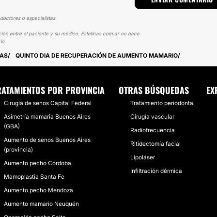
doctores o especialistas.
ción entre el paciente y su médico. Esteticas.com.ar no hace
io.
MAS
QUINTO DIA DE RECUPERACIÓN DE AUMENTO MAMARIO
RATAMIENTOS POR PROVINCIA
OTRAS BÚSQUEDAS
EX
Cirugía de senos Capital Federal
Tratamiento periodontal
Asimetría mamaria Buenos Aires
Cirugía vascular
(GBA)
Radiofrecuencia
Aumento de senos Buenos Aires
Ritidectomía facial
(provincia)
Lipoláser
Aumento pecho Córdoba
Infiltración dérmica
Mamoplastia Santa Fe
Aumento pecho Mendoza
Aumento mamario Neuquén