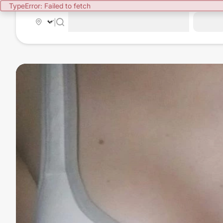
TypeError: Failed to fetch
|