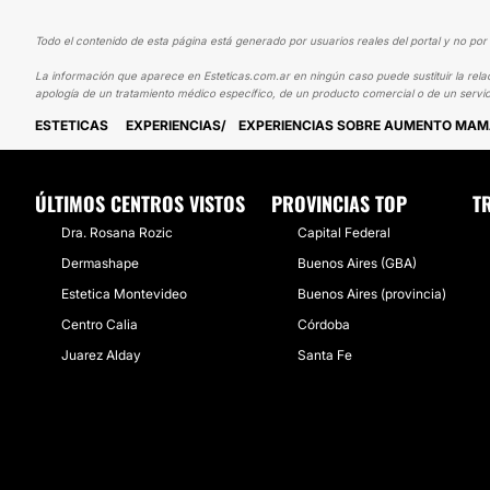
Todo el contenido de esta página está generado por usuarios reales del portal y no por 
La información que aparece en Esteticas.com.ar en ningún caso puede sustituir la rela
apología de un tratamiento médico específico, de un producto comercial o de un servic
ESTETICAS
EXPERIENCIAS
EXPERIENCIAS SOBRE AUMENTO MA
ÚLTIMOS CENTROS VISTOS
PROVINCIAS TOP
T
Dra. Rosana Rozic
Capital Federal
Dermashape
Buenos Aires (GBA)
Estetica Montevideo
Buenos Aires (provincia)
Centro Calia
Córdoba
Juarez Alday
Santa Fe