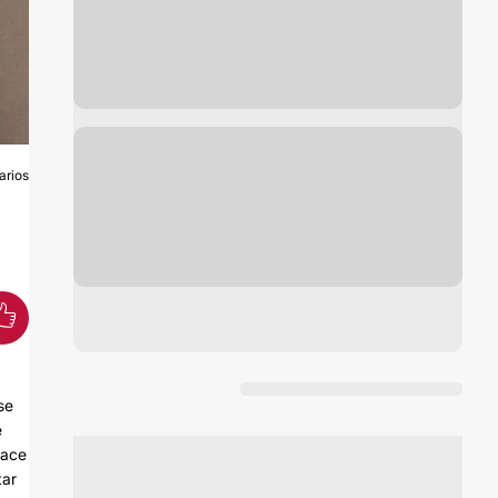
arios
S
se
e
hace
tar