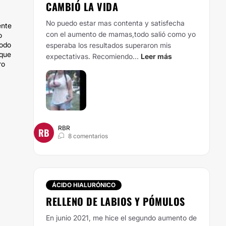
CAMBIÓ LA VIDA
No puedo estar mas contenta y satisfecha
ente
con el aumento de mamas,todo salió como yo
o
todo
esperaba los resultados superaron mis
 que
expectativas. Recomiendo...
Leer más
ro
RBR
RB
8 comentarios
ÁCIDO HIALURÓNICO
RELLENO DE LABIOS Y PÓMULOS
En junio 2021, me hice el segundo aumento de