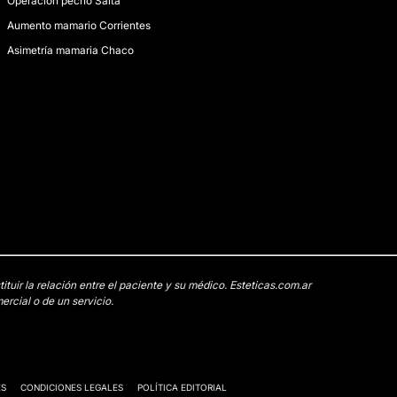
Operación pecho Salta
Aumento mamario Corrientes
Asimetría mamaria Chaco
uir la relación entre el paciente y su médico. Esteticas.com.ar
rcial o de un servicio.
ES
CONDICIONES LEGALES
POLÍTICA EDITORIAL