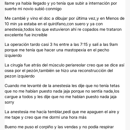
llame ya había llegado y yo tenía que subir a internación por
suerte mi novio subió conmigo
Me cambié y vino el doc a dibujar por última vez,y en Menos de
10 min ya estaba en el quirófano,con suero y ya con
anestesia,todos los que estuvieron ahí re copados me trataron
excelente fue increíble
La operación tardo casi 3 hs entre a las 7:15 y salí a las 9am
porque me tenía que hacer una mastopexia en el pecho
izquierdo
La cirugía fue atrás del músculo periareolar creo que se dice así
osea por el pezón,también se hizo una reconstrucción del
pezon izquierdo
Cuando me levanté de la anestesia les dije que no tenía tetas
que no me habían puesto nada jaja porque no sentía nada,los
cargue a todos y les dije que no me habían puesto nada jaja
sorry
La anestesia me hacía temblar,pedí que me apaguen el aire y
me tape y creo que me dormí una hora más
Bueno me puso el corpiño y las vendas y no podía respirar