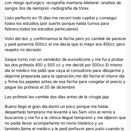
con riesgo quirúrgico -ecografia mamaria bilateral -analisis de
sangre (los de siempre) -radiografia de tórax
Listo perfecto en 15 días me recorrí todo capital y conseguí
todos los estudios (por suerte porque había turnos para
febrero,todos los estudios particulares)
Volví del doc y confirmamos la fecha pero yo cambié de parecer
y pedí ponerme 500cc el me decía que lo mejor era 450cc pero
respeto mi decisión
Saque turno con un vendedor de eurosilicone y me fui a probar
las dos prótesis 450 y 500 cc y me decidi por 500cc El mismo
día el médico me pidió que vaya al consultorio para dibujarme y
dejarme preparada para la operación,me dió fecha el mismo día
y firme los papeles antes de esa fecha para congelar el precio y
pague las prótesis el 20 de diciembre
Las prótesis las cambie dos días antes de la cirugía jaja
Bueno llegó el gran día,dormí un poco porque me había
despertado temprano me levanté a las 5am vino el remis a
buscarme y me fui a la clínica llegué temprano y me dijieron que
no podía llevar acompañante mi novio histérico y yo
también,llame el médico y le pedí porfavor pero justo cuando lo