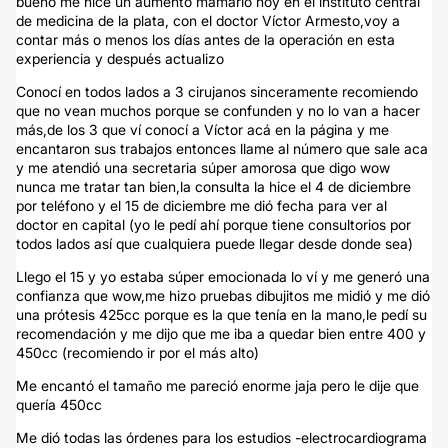
bueno me hice un aumento mamario hoy en el instituto central
de medicina de la plata, con el doctor Víctor Armesto,voy a
contar más o menos los días antes de la operación en esta
experiencia y después actualizo
Conocí en todos lados a 3 cirujanos sinceramente recomiendo
que no vean muchos porque se confunden y no lo van a hacer
más,de los 3 que ví conocí a Víctor acá en la página y me
encantaron sus trabajos entonces llame al número que sale aca
y me atendió una secretaria súper amorosa que digo wow
nunca me tratar tan bien,la consulta la hice el 4 de diciembre
por teléfono y el 15 de diciembre me dió fecha para ver al
doctor en capital (yo le pedí ahí porque tiene consultorios por
todos lados así que cualquiera puede llegar desde donde sea)
Llego el 15 y yo estaba súper emocionada lo ví y me generó una
confianza que wow,me hizo pruebas dibujitos me midió y me dió
una prótesis 425cc porque es la que tenía en la mano,le pedí su
recomendación y me dijo que me iba a quedar bien entre 400 y
450cc (recomiendo ir por el más alto)
Me encantó el tamaño me pareció enorme jaja pero le dije que
quería 450cc
Me dió todas las órdenes para los estudios -electrocardiograma