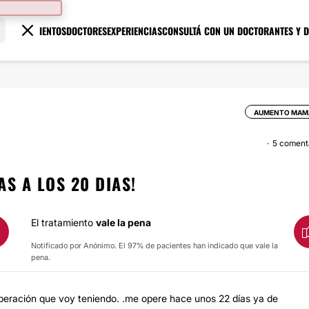
TRATAMIENTOS
DOCTORES
EXPERIENCIAS
CONSULTÁ CON UN DOCTOR
ANTES Y 
AUMENTO MAM
5 coment
S A LOS 20 DIAS!
El tratamiento
vale la pena
Notificado por Anónimo. El 97% de pacientes han indicado que vale la
pena.
cuperación que voy teniendo. .me opere hace unos 22 días ya de