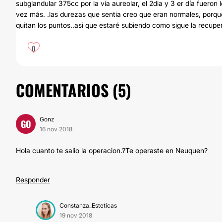
subglandular 375cc por la vía aureolar, el 2dia y 3 er día fuero
vez más. .las durezas que sentia creo que eran normales, porque
quitan los puntos..asi que estaré subiendo como sigue la recupe
0
COMENTARIOS (
5
)
Gonz
GO
16 nov 2018
Hola cuanto te salio la operacion.?Te operaste en Neuquen?
Responder
Constanza_Esteticas
19 nov 2018