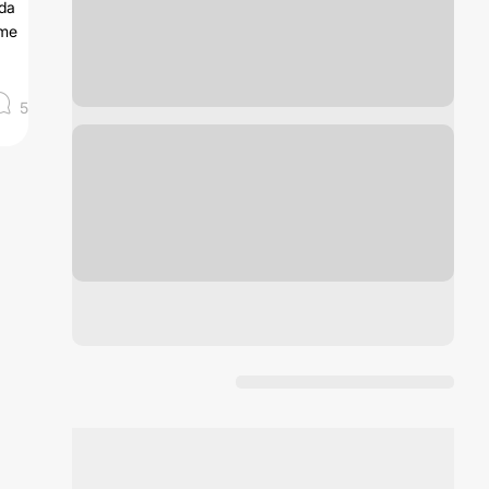
ada
 me
5