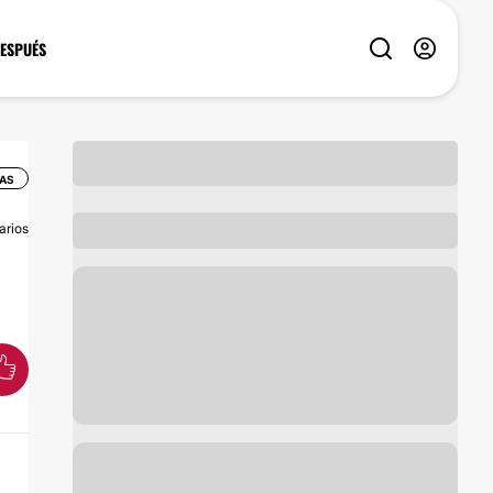
DESPUÉS
AS
arios