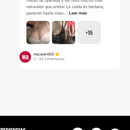
medio de operada y las noto mucho mas
naturales que antes! La caida es barbara,
parecen hasta mias....
Leer más
+15
macaren505
MA
54 comentarios