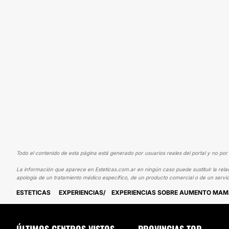
Todo el contenido de esta página está generado por usuarios reales del portal y no por 
La información que aparece en Esteticas.com.ar en ningún caso puede sustituir la rela
apología de un tratamiento médico específico, de un producto comercial o de un servic
ESTETICAS
EXPERIENCIAS
EXPERIENCIAS SOBRE AUMENTO MA