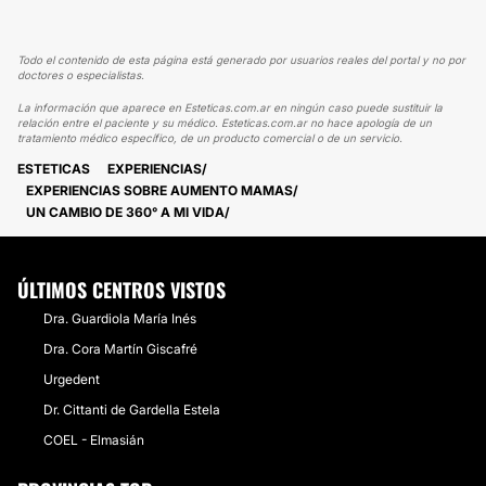
Todo el contenido de esta página está generado por usuarios reales del portal y no por
doctores o especialistas.
La información que aparece en Esteticas.com.ar en ningún caso puede sustituir la
relación entre el paciente y su médico. Esteticas.com.ar no hace apología de un
tratamiento médico específico, de un producto comercial o de un servicio.
ESTETICAS
EXPERIENCIAS
EXPERIENCIAS SOBRE AUMENTO MAMAS
UN CAMBIO DE 360° A MI VIDA
ÚLTIMOS CENTROS VISTOS
Dra. Guardiola María Inés
Dra. Cora Martín Giscafré
Urgedent
Dr. Cittanti de Gardella Estela
COEL - Elmasián