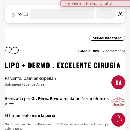
TypeError: Failed to fetch
|
DERMOLIPECTOMÍA
1
«Me gusta»
2 comentarios
LIPO + DERMO . EXCELENTE CIRUGÍA
Paciente:
DamianKopelian
DA
Balvanera (Buenos Aires)
Realizado por
Dr. Pérez Rivera
en Barrio Norte (Buenos
Aires)
El tratamiento
vale la pena
Notificado por DamianKopelian. El 98% de pacientes han indicado que
vale la pena.