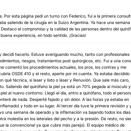
 Por esta página pedí un turno con Federico, fui a la primera consult
taba saliendo de la cirugía en la Suizo Argentina. Ya hace una semana
 Destaco el compromiso y la calidad de las personas dentro del quiró
 buena experiencia, en todo sentido. ¡Gracias!
decidí hacerlo. Estuve averiguando mucho, tanto con profesionales
dimientos, riesgos, tratamientos post quirúrgicos, etc. Fui a una cons
e comentó los procedimientos actuales, los pros, los contras y me
ubría OSDE 410 y el resto, aparte por mi cuenta. Ya estaba decidido
 qué técnica, si laser y listo o láser y Renuvión. Que sale más caro,
to. Saliendo del quirófano la piel ya está un 70% pegada al músculo y
iel al nuevo contorno. Llegó el día, entro a quirófano, todo el person
enteré de nada. Desperté fajado y sin dolor. A las horas ya estaba en
flamado) y todo en su lugar. Al tercer día tuve la primera revisión y 
evo una semana de operado y la inflamación va bajando todos los días
molestia en los laterales del pecho y a la presión. De resto, no sie
ue la convencional ya que cubre más parejo). El equipo médico de