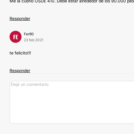
Me la cubrió OSDE 410. Debe estar alrededor de los 90.000 pes
Responder
Fer90
FE
23 feb 2021
te felicito!!!
Responder