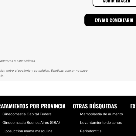
SUBIR IMAGEN
doctores o especialistas.
ción entre el paciente y su médico. Esteticas.com.ar no hace
io.
LIPOESCULTURA PECTORAL - LIPOMASTIA
RATAMIENTOS POR PROVINCIA
OTRAS BÚSQUEDAS
EX
Ginecomastia Capital Federal
Mamoplastia de aumento
Ginecomastia Buenos Aires (GBA)
Levantamiento de senos
Liposucción mama masculina
Periodontitis