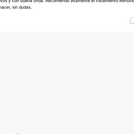
tentos y con buena onda. Recomiendo altamente el tratamiento Renuvi
hacer, sin dudas.