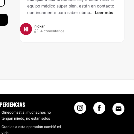
equipo médico súper bien, están en contacto
continuamente para saber cómo...
Leer más
nickar
NI
4 comentarios
PERIENCIAS
Ginecomastia: muchachos no
tengan miedo, no están solos
Gracias a esta operación cambió mi
vida