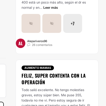
400 está un poco más alto, según el dr es
normal y en...
Leer más
+7
Alepariveros96
AL
26 comentarios
AUMENTO MAMAS
FELIZ, SUPER CONTENTA CON LA
OPERACIÓN
Todo salió excelente. No tengo molestias
graves, estoy súper bien. Me puse 355,
todavía no me vi. Pero estoy segura de ir
cualquiera sea el tamaño voy a estar feliz. El