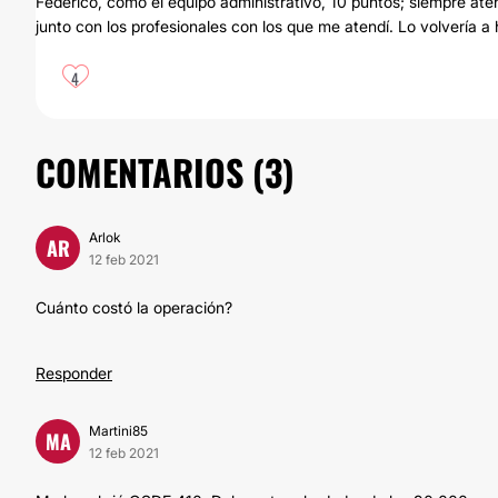
Federico, como el equipo administrativo, 10 puntos; siempre a
junto con los profesionales con los que me atendí. Lo volvería a 
4
COMENTARIOS (
3
)
Arlok
AR
12 feb 2021
Cuánto costó la operación?
Responder
Martini85
MA
12 feb 2021