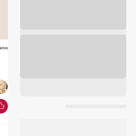
arios
A