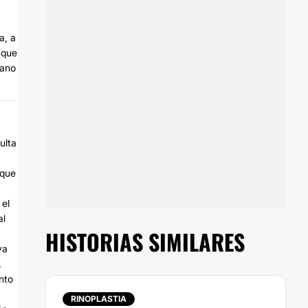
a, a
 que
fano
ulta
 que
 el
al
HISTORIAS SIMILARES
ya
.
nto
RINOPLASTIA