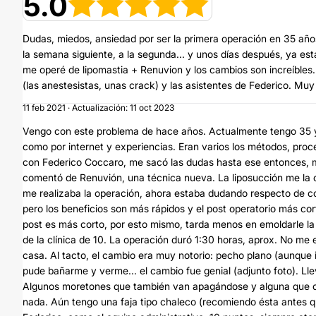
5.0
Dudas, miedos, ansiedad por ser la primera operación en 35 años.
la semana siguiente, a la segunda... y unos días después, ya es
me operé de lipomastia + Renuvion y los cambios son increíbles.
(las anestesistas, unas crack) y las asistentes de Federico. Muy
11 feb 2021 · Actualización: 11 oct 2023
Vengo con este problema de hace años. Actualmente tengo 35 y 
como por internet y experiencias. Eran varios los métodos, proce
con Federico Coccaro, me sacó las dudas hasta ese entonces, m
comentó de Renuvión, una técnica nueva. La liposucción me la c
me realizaba la operación, ahora estaba dudando respecto de con
pero los beneficios son más rápidos y el post operatorio más cor
post es más corto, por esto mismo, tarda menos en emoldarle la p
de la clínica de 10. La operación duró 1:30 horas, aprox. No me 
casa. Al tacto, el cambio era muy notorio: pecho plano (aunque in
pude bañarme y verme... el cambio fue genial (adjunto foto). Ll
Algunos moretones que también van apagándose y alguna que otra 
nada. Aún tengo una faja tipo chaleco (recomiendo ésta antes q