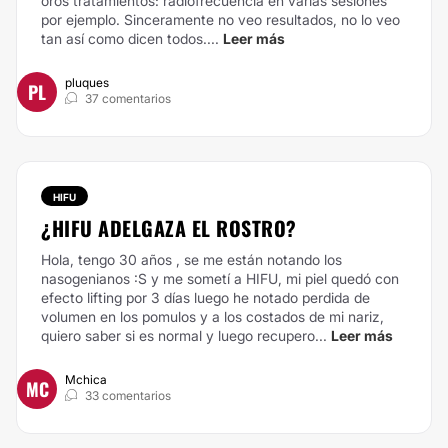
oros tratamientos: radiofrecuencia en varias sesiones
por ejemplo. Sinceramente no veo resultados, no lo veo
tan así como dicen todos....
Leer más
pluques
PL
37 comentarios
HIFU
¿HIFU ADELGAZA EL ROSTRO?
Hola, tengo 30 años , se me están notando los
nasogenianos :S y me sometí a HIFU, mi piel quedó con
efecto lifting por 3 días luego he notado perdida de
volumen en los pomulos y a los costados de mi nariz,
quiero saber si es normal y luego recupero...
Leer más
Mchica
MC
33 comentarios