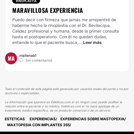
RINOPLASTIA
MARAVILLOSA EXPERIENCIA
Puedo decir con firmeza que jamás me arrepentiré de
haberme hecho la rinoplastia con el Dr. Bevilacqua.
Calidez profesional y humana, desde la primer consulta
hasta el postoperatorio. Con él no quedan dudas,
entiende lo que el paciente busca,...
Leer más
maitenab1
MA
Sin comentarios
Todo el contenido de esta página está generado por usuarios reales del portal y no por
doctores o especialistas.
La información que aparece en Esteticas.com.ar en ningún caso puede sustituir la
relación entre el paciente y su médico. Esteticas.com.ar no hace apología de un
tratamiento médico específico, de un producto comercial o de un servicio.
ESTETICAS
EXPERIENCIAS
EXPERIENCIAS SOBRE MASTOPEXIA
MAXTOPESIA CON IMPLANTES 355