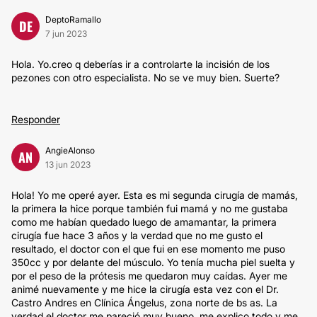
DeptoRamallo
DE
7 jun 2023
Hola. Yo.creo q deberías ir a controlarte la incisión de los
pezones con otro especialista. No se ve muy bien. Suerte?
Responder
AngieAlonso
AN
13 jun 2023
Hola! Yo me operé ayer. Esta es mi segunda cirugía de mamás,
la primera la hice porque también fui mamá y no me gustaba
como me habían quedado luego de amamantar, la primera
cirugía fue hace 3 años y la verdad que no me gusto el
resultado, el doctor con el que fui en ese momento me puso
350cc y por delante del músculo. Yo tenía mucha piel suelta y
por el peso de la prótesis me quedaron muy caídas. Ayer me
animé nuevamente y me hice la cirugía esta vez con el Dr.
Castro Andres en Clínica Ángelus, zona norte de bs as. La
verdad el doctor me pareció muy bueno, me explico todo y me