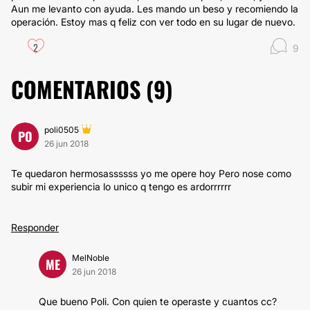
Aun me levanto con ayuda. Les mando un beso y recomiendo la
operación. Estoy mas q feliz con ver todo en su lugar de nuevo.
2
9
COMENTARIOS (
9
)
poli0505
PO
26 jun 2018
Te quedaron hermosassssss yo me opere hoy Pero nose como
subir mi experiencia lo unico q tengo es ardorrrrrr
Responder
MelNoble
ME
26 jun 2018
Que bueno Poli. Con quien te operaste y cuantos cc?