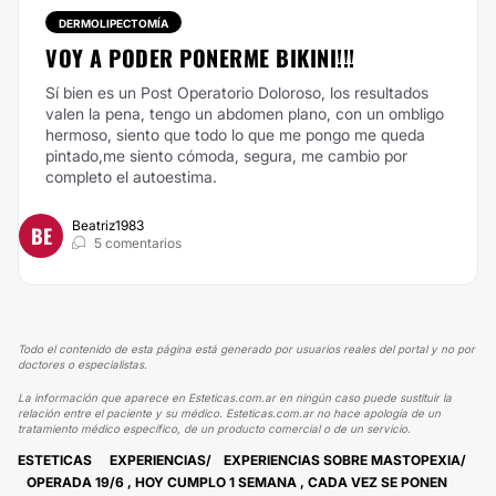
DERMOLIPECTOMÍA
VOY A PODER PONERME BIKINI!!!
Sí bien es un Post Operatorio Doloroso, los resultados
valen la pena, tengo un abdomen plano, con un ombligo
hermoso, siento que todo lo que me pongo me queda
pintado,me siento cómoda, segura, me cambio por
completo el autoestima.
Beatriz1983
BE
5 comentarios
Todo el contenido de esta página está generado por usuarios reales del portal y no por
doctores o especialistas.
La información que aparece en Esteticas.com.ar en ningún caso puede sustituir la
relación entre el paciente y su médico. Esteticas.com.ar no hace apología de un
tratamiento médico específico, de un producto comercial o de un servicio.
ESTETICAS
EXPERIENCIAS
EXPERIENCIAS SOBRE MASTOPEXIA
OPERADA 19/6 , HOY CUMPLO 1 SEMANA , CADA VEZ SE PONEN