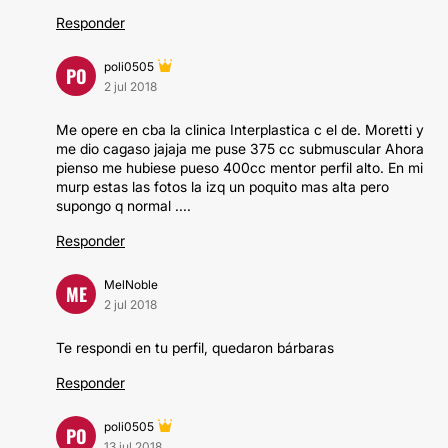
Responder
poli0505
PO
2 jul 2018
Me opere en cba la clinica Interplastica c el de. Moretti y
me dio cagaso jajaja me puse 375 cc submuscular Ahora
pienso me hubiese pueso 400cc mentor perfil alto. En mi
murp estas las fotos la izq un poquito mas alta pero
supongo q normal ....
Responder
MelNoble
ME
2 jul 2018
Te respondi en tu perfil, quedaron bárbaras
Responder
poli0505
PO
13 jul 2018