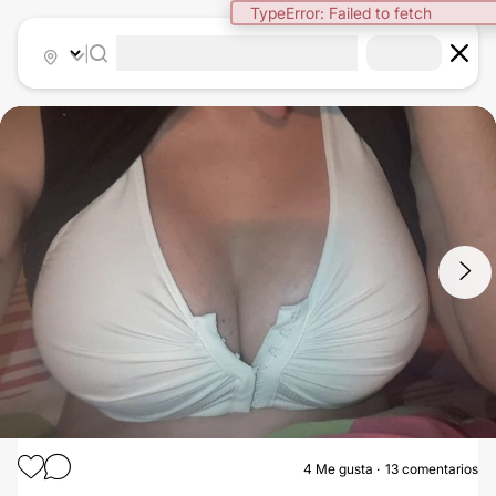
TypeError: Failed to fetch
|
1
/
6
4
Me gusta
13 comentarios
MASTOPEXIA