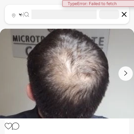
TypeError: Failed to fetch
|
1
/
4
MESOTERAPIA