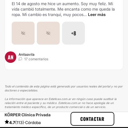
El 14 de agosto me hice un aumento. Soy muy feliz. Mi
vida cambió totalmente. Me encanta como me queda la
ropa. Mi cambio es tranqui, muy pocos...
Leer más
+8
Anitaavila
AN
17 comentarios
Todo el contenido de esta página está generado por usuarios reales del portal y no por
doctores o especialistas.
La información que aparece en Esteticas.com.ar en ningún caso puede sustituir la
relación entre el paciente y su médico. Esteticas.com.ar no hace apología de un
tratamiento médico específico, de un producto comercial o de un servicio.
KÖRPER Clínica Privada
ESTETICAS
EXPERIENCIAS
EXPERIENCIAS SOBRE MESOTERAPIA
CONTACTAR
RECUPERÉ EL CABELLO CON MESO CAPILAR
4.7
(113)
·
Córdoba