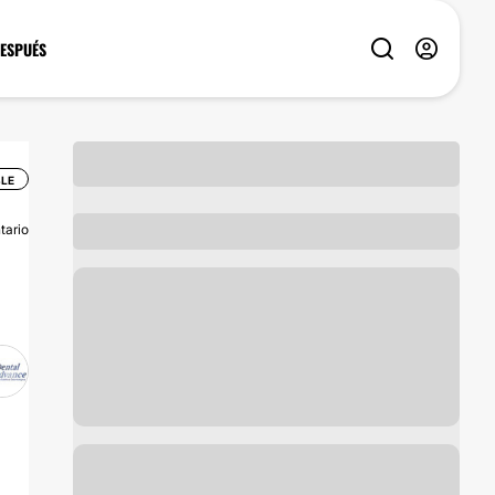
DESPUÉS
BLE
tario