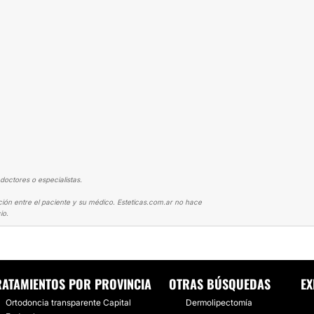
doctores o especialistas.
ción entre el paciente y su médico. Esteticas.com.ar no hace
io.
VISIBLE
AL FIN LLEGO EL DÍA DONDE MIS DIENTES LUCEN INCREÍBLES
RATAMIENTOS POR PROVINCIA
OTRAS BÚSQUEDAS
EX
Ortodoncia transparente Capital
Dermolipectomía