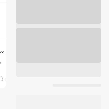
ndo
e
1