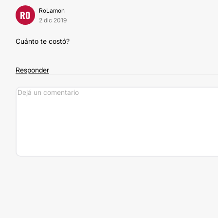
RoLamon
RO
2 dic 2019
Cuánto te costó?
Responder