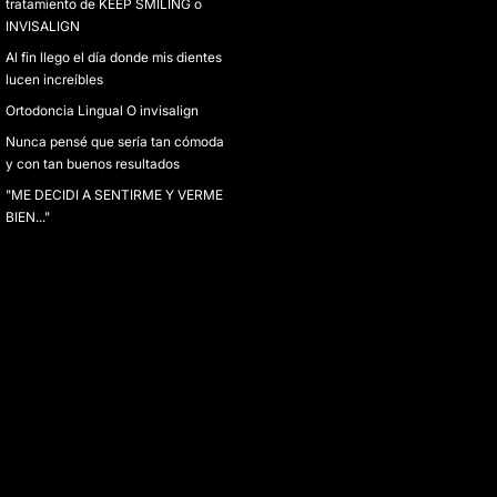
tratamiento de KEEP SMILING o
INVISALIGN
Al fin llego el día donde mis dientes
lucen increíbles
Ortodoncia Lingual O invisalign
Nunca pensé que sería tan cómoda
y con tan buenos resultados
"ME DECIDI A SENTIRME Y VERME
BIEN..."