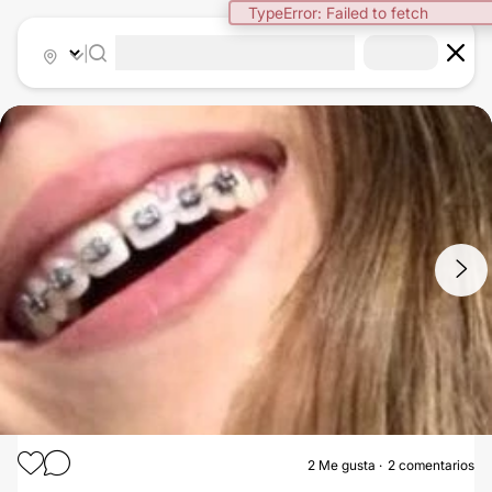
TypeError: Failed to fetch
|
1
/
2
2
Me gusta
2 comentarios
ORTODONCIA