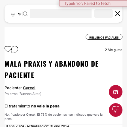
TypeError: Failed to fetch
|
RELLENOS FACIALES
2
Me gusta
MALA PRAXIS Y ABANDONO DE
PACIENTE
Paciente:
Cyrcel
CY
Palermo (Buenos Aires)
El tratamiento
no vale la pena
Notificado por Cyrcel. El 78% de pacientes han indicado que vale la
pena.
31 ene 2024 · Actualización: 31 ene 2024