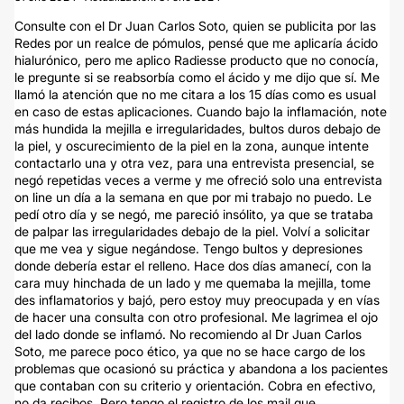
Consulte con el Dr Juan Carlos Soto, quien se publicita por las
Redes por un realce de pómulos, pensé que me aplicaría ácido
hialurónico, pero me aplico Radiesse producto que no conocía,
le pregunte si se reabsorbía como el ácido y me dijo que sí. Me
llamó la atención que no me citara a los 15 días como es usual
en caso de estas aplicaciones. Cuando bajo la inflamación, note
más hundida la mejilla e irregularidades, bultos duros debajo de
la piel, y oscurecimiento de la piel en la zona, aunque intente
contactarlo una y otra vez, para una entrevista presencial, se
negó repetidas veces a verme y me ofreció solo una entrevista
on line un día a la semana en que por mi trabajo no puedo. Le
pedí otro día y se negó, me pareció insólito, ya que se trataba
de palpar las irregularidades debajo de la piel. Volví a solicitar
que me vea y sigue negándose. Tengo bultos y depresiones
donde debería estar el relleno. Hace dos días amanecí, con la
cara muy hinchada de un lado y me quemaba la mejilla, tome
des inflamatorios y bajó, pero estoy muy preocupada y en vías
de hacer una consulta con otro profesional. Me lagrimea el ojo
del lado donde se inflamó. No recomiendo al Dr Juan Carlos
Soto, me parece poco ético, ya que no se hace cargo de los
problemas que ocasionó su práctica y abandona a los pacientes
que contaban con su criterio y orientación. Cobra en efectivo,
no da recibos. Pero tengo el registro de los mail que