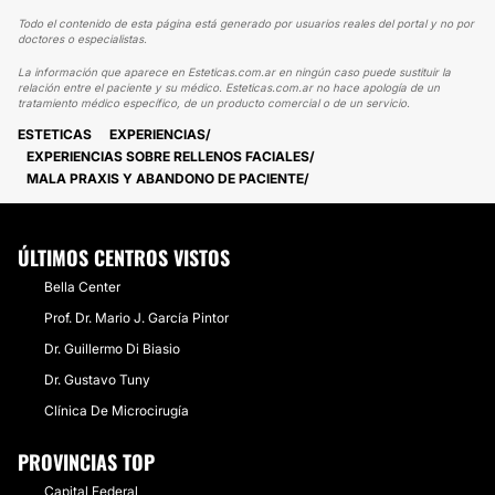
Todo el contenido de esta página está generado por usuarios reales del portal y no por
doctores o especialistas.
La información que aparece en Esteticas.com.ar en ningún caso puede sustituir la
relación entre el paciente y su médico. Esteticas.com.ar no hace apología de un
tratamiento médico específico, de un producto comercial o de un servicio.
ESTETICAS
EXPERIENCIAS
EXPERIENCIAS SOBRE RELLENOS FACIALES
MALA PRAXIS Y ABANDONO DE PACIENTE
ÚLTIMOS CENTROS VISTOS
Bella Center
Prof. Dr. Mario J. García Pintor
Dr. Guillermo Di Biasio
Dr. Gustavo Tuny
Clínica De Microcirugía
PROVINCIAS TOP
Capital Federal