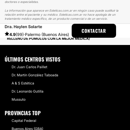
doctores o especialistas.
La información que aparece en Esteticas.com.ar en ningún caso puede sustituir la
relación entre el paciente y su médico. Esteticas.com.ar no hace apología de un
tratamiento médico específico, de un producto comercial o de un servicio.
Dra. Haylen Solarte
ESTETICAS
EXPERIENCIAS
CONTACTAR
EXPERIENCIAS SOBRE RELLENOS FACIALES
4.9
(99)
·
Palermo (Buenos Aires)
RELLENO DE PÓMULOS CON LA MEJOR MÉDICA
ÚLTIMOS CENTROS VISTOS
Dr. Juan Carlos Paillet
Dr. Martín González Taboada
A & S Estética
Dr. Leonardo Gutilla
Mussuto
PROVINCIAS TOP
Capital Federal
Buenos Aires (GBA)